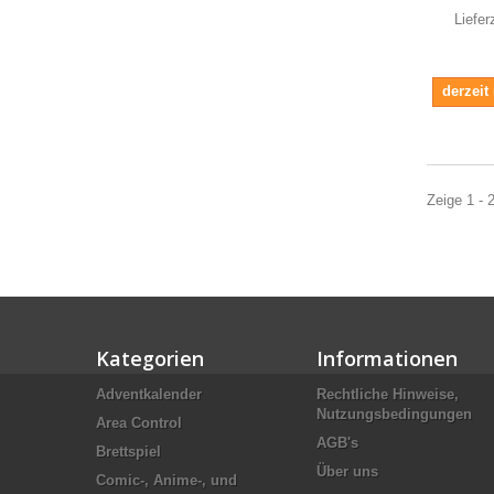
Liefer
derzeit
Zeige 1 - 
Kategorien
Informationen
Adventkalender
Rechtliche Hinweise,
Nutzungsbedingungen
Area Control
AGB's
Brettspiel
Über uns
Comic-, Anime-, und