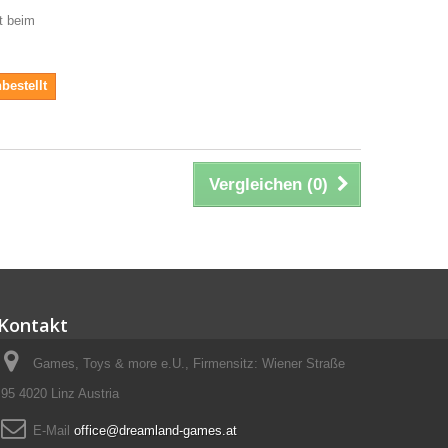
it beim
bestellt
Vergleichen (
0
)
Kontakt
Games, Toys & more e.U., Firmensitz: Wiener Straße
95 4020 Linz Austria
E-Mail
office@dreamland-games.at