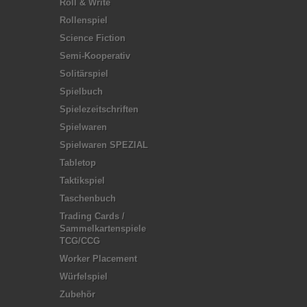
Roll & Write
Rollenspiel
Science Fiction
Semi-Kooperativ
Solitärspiel
Spielbuch
Spielezeitschriften
Spielwaren
Spielwaren SPEZIAL
Tabletop
Taktikspiel
Taschenbuch
Trading Cards /
Sammelkartenspiele
TCG/CCG
Worker Placement
Würfelspiel
Zubehör