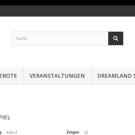
EBOTE
VERANSTALTUNGEN
DREAMLAND S
PIEL
g
Zeigen
A bis Z
12