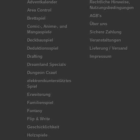
Adventkalender
Rechtliche Hinweise,
Nutzungsbedingungen
Area Control
AGB's
Brettspiel
Über uns
Comic-, Anime-, und
Mangaspiele
Sichere Zahlung
Deckbauspiel
Veranstaltungen
Deduktionsspiel
Lieferung / Versand
Drafting
Impressum
Dreamland Specials
Dungeon Crawl
elektronikunterstütztes
Spiel
Erweiterung
Familienspiel
Fantasy
Flip & Write
Geschicklichkeit
Holzspiele