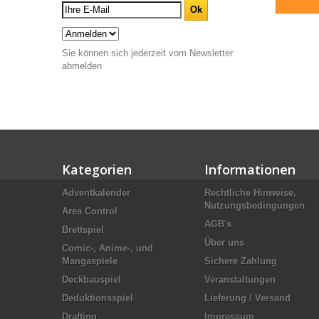
Sie können sich jederzeit vom Newsletter
abmelden
Kategorien
Informationen
Adventkalender
Rechtliche Hinweise,
Nutzungsbedingungen
Area Control
AGB's
Brettspiel
Über uns
Comic-, Anime-, und
Mangaspiele
Sichere Zahlung
Deckbauspiel
Veranstaltungen
Deduktionsspiel
Lieferung / Versand
Drafting
Impressum