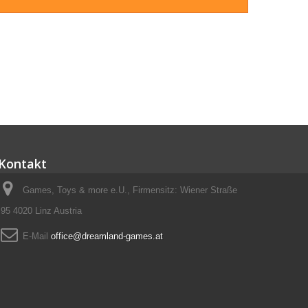
Kontakt
Games, Toys & more e.U., Firmensitz: Wiener Straße
95 4020 Linz Austria
E-Mail
office@dreamland-games.at