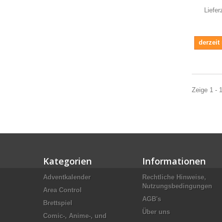
Liefer
derzeit
Zeige 1 - 1
Kategorien
Informationen
Adventkalender
Rechtliche Hinweise,
Nutzungsbedingungen
Area Control
AGB's
Brettspiel
Über uns
Comic-, Anime-, und