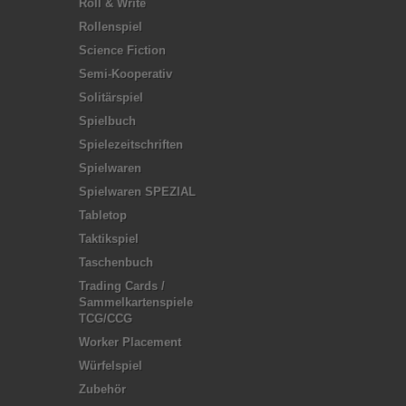
Roll & Write
Rollenspiel
Science Fiction
Semi-Kooperativ
Solitärspiel
Spielbuch
Spielezeitschriften
Spielwaren
Spielwaren SPEZIAL
Tabletop
Taktikspiel
Taschenbuch
Trading Cards /
Sammelkartenspiele
TCG/CCG
Worker Placement
Würfelspiel
Zubehör