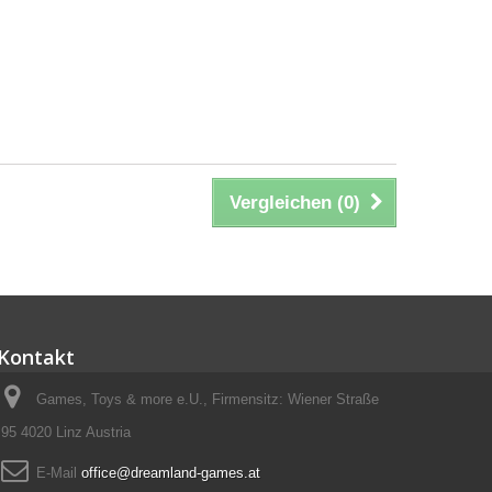
Vergleichen (
0
)
Kontakt
Games, Toys & more e.U., Firmensitz: Wiener Straße
95 4020 Linz Austria
E-Mail
office@dreamland-games.at