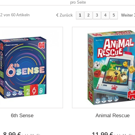
pro Seite
12 von 60 Artikeln
Zurück
1
2
3
4
5
Weiter
6th Sense
Animal Rescue
8,99 €
11,99 €