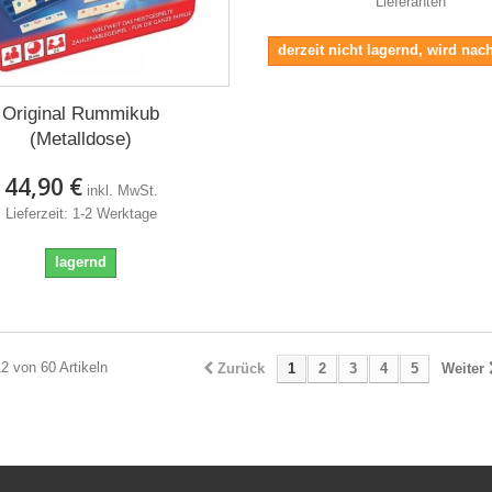
Lieferanten
derzeit nicht lagernd, wird nach
Original Rummikub
(Metalldose)
44,90 €
inkl. MwSt.
Lieferzeit: 1-2 Werktage
lagernd
12 von 60 Artikeln
Zurück
1
2
3
4
5
Weiter