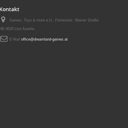
Kontakt
Games, Toys & more e.U., Firmensitz: Wiener Straße
95 4020 Linz Austria
E-Mail
office@dreamland-games.at