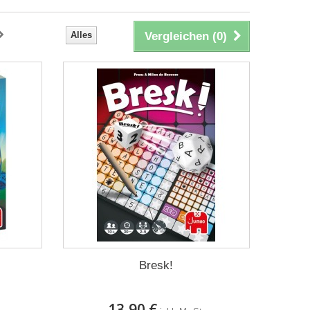
Alles
Vergleichen (
0
)
Bresk!
13,90 €