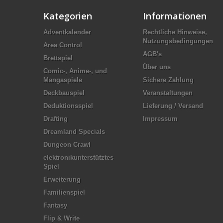
Kategorien
Informationen
Adventkalender
Rechtliche Hinweise,
Nutzungsbedingungen
Area Control
AGB's
Brettspiel
Über uns
Comic-, Anime-, und
Mangaspiele
Sichere Zahlung
Deckbauspiel
Veranstaltungen
Deduktionsspiel
Lieferung / Versand
Drafting
Impressum
Dreamland Specials
Dungeon Crawl
elektronikunterstütztes
Spiel
Erweiterung
Familienspiel
Fantasy
Flip & Write