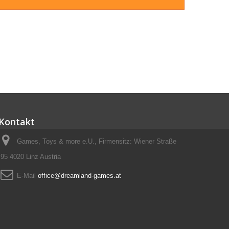
Kontakt
Games, Toys & more e.U., Firmensitz: Wiener Straße
95 4020 Linz Austria
E-Mail
office@dreamland-games.at