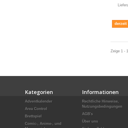
Liefer
derzeit
Zeige 1 - 1
Kategorien
Informationen
Adventkalender
Rechtliche Hinweise,
Nutzungsbedingungen
Area Control
AGB's
Brettspiel
Über uns
Comic-, Anime-, und