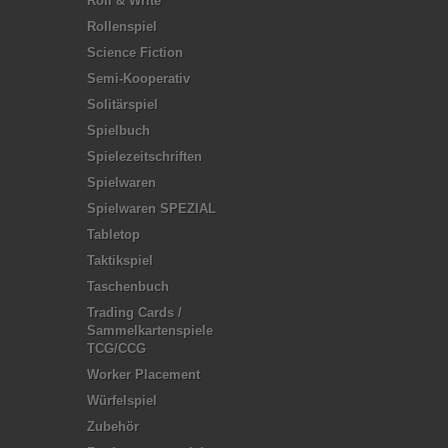
Roll & Write
Rollenspiel
Science Fiction
Semi-Kooperativ
Solitärspiel
Spielbuch
Spielezeitschriften
Spielwaren
Spielwaren SPEZIAL
Tabletop
Taktikspiel
Taschenbuch
Trading Cards /
Sammelkartenspiele
TCG/CCG
Worker Placement
Würfelspiel
Zubehör