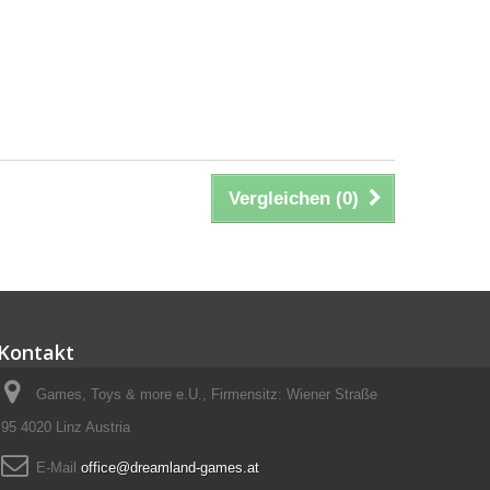
Vergleichen (
0
)
Kontakt
Games, Toys & more e.U., Firmensitz: Wiener Straße
95 4020 Linz Austria
E-Mail
office@dreamland-games.at