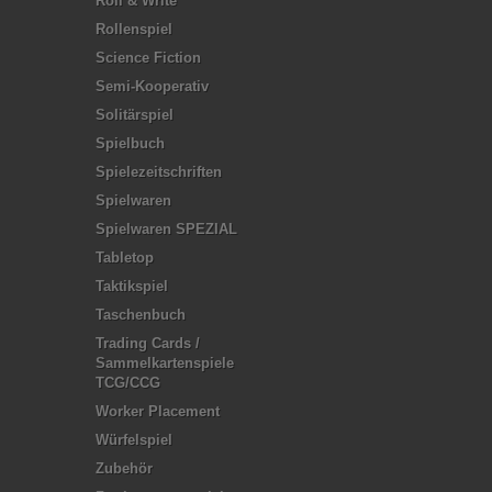
Roll & Write
Rollenspiel
Science Fiction
Semi-Kooperativ
Solitärspiel
Spielbuch
Spielezeitschriften
Spielwaren
Spielwaren SPEZIAL
Tabletop
Taktikspiel
Taschenbuch
Trading Cards /
Sammelkartenspiele
TCG/CCG
Worker Placement
Würfelspiel
Zubehör