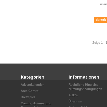
Liefer
derzeit
Zeige 1 - 1
Kategorien
Informationen
Adventkalender
Rechtliche Hinweise,
Nutzungsbedingungen
Area Control
AGB's
Brettspiel
Über uns
Comic-, Anime-, und