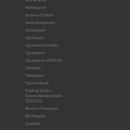
Roll & Write
Rollenspiel
Science Fiction
Semi-Kooperativ
Solitärspiel
Spielbuch
Spielezeitschriften
Spielwaren
Spielwaren SPEZIAL
Tabletop
Taktikspiel
Taschenbuch
Trading Cards /
Sammelkartenspiele
TCG/CCG
Worker Placement
Würfelspiel
Zubehör