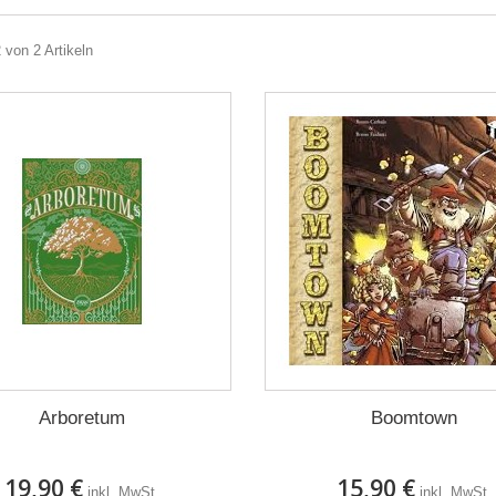
2 von 2 Artikeln
Arboretum
Boomtown
19,90 €
15,90 €
inkl. MwSt.
inkl. MwSt.