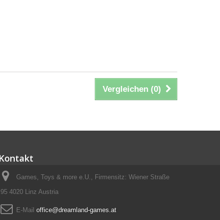
Vergleichen (
0
)
Kontakt
Games, Toys & more e.U., Firmensitz: Wiener Straße
95 4020 Linz Austria
E-Mail
office@dreamland-games.at