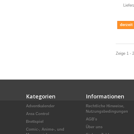
Liefer
derzeit
Zeige 1 - 
Kategorien
Informationen
Adventkalender
Rechtliche Hinweise,
Nutzungsbedingungen
Area Control
AGB's
Brettspiel
Über uns
Comic-, Anime-, und