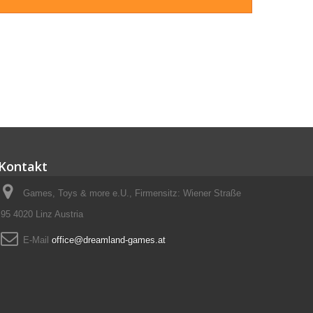
Kontakt
Games, Toys & more e.U., Firmensitz: Wiener Straße
95 4020 Linz Austria
E-Mail
office@dreamland-games.at