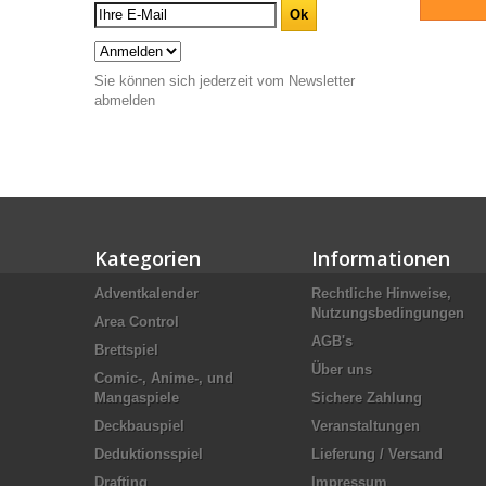
Sie können sich jederzeit vom Newsletter
abmelden
Kategorien
Informationen
Adventkalender
Rechtliche Hinweise,
Nutzungsbedingungen
Area Control
AGB's
Brettspiel
Über uns
Comic-, Anime-, und
Mangaspiele
Sichere Zahlung
Deckbauspiel
Veranstaltungen
Deduktionsspiel
Lieferung / Versand
Drafting
Impressum