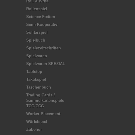
Roll & Write
Rollenspiel
Science Fiction
Semi-Kooperativ
Solitärspiel
Spielbuch
Spielezeitschriften
Spielwaren
Spielwaren SPEZIAL
Tabletop
Taktikspiel
Taschenbuch
Trading Cards /
Sammelkartenspiele
TCG/CCG
Worker Placement
Würfelspiel
Zubehör