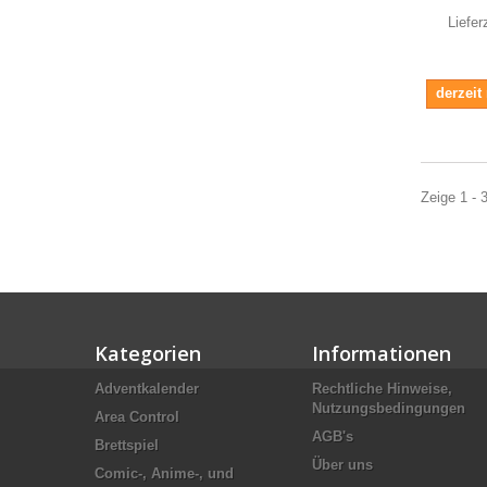
Liefer
derzeit
Zeige 1 - 
Kategorien
Informationen
Adventkalender
Rechtliche Hinweise,
Nutzungsbedingungen
Area Control
AGB's
Brettspiel
Über uns
Comic-, Anime-, und