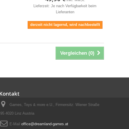
Lieferzeit: Je nach Verfügbarkeit beim
Lieferanten
derzeit nicht lagernd, wird nachbestellt
Vergleichen (
0
)
Kontakt
Games, Toys & more e.U., Firmensitz: Wiener Straße
95 4020 Linz Austria
E-Mail
office@dreamland-games.at