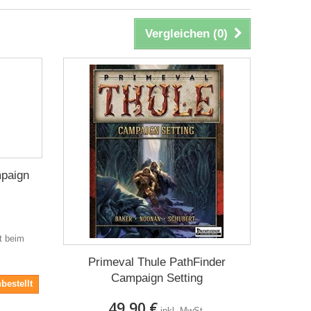
Vergleichen (
0
)
paign
it beim
Primeval Thule PathFinder
Campaign Setting
bestellt
49,90 €
inkl. MwSt.