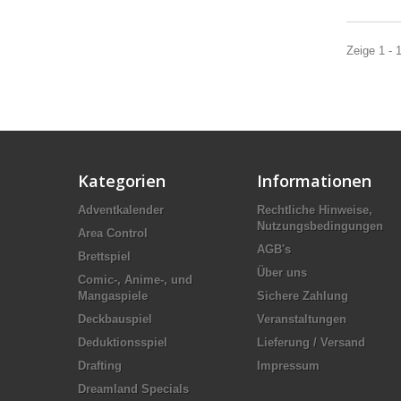
Zeige 1 - 
Kategorien
Informationen
Adventkalender
Rechtliche Hinweise,
Nutzungsbedingungen
Area Control
AGB's
Brettspiel
Über uns
Comic-, Anime-, und
Mangaspiele
Sichere Zahlung
Deckbauspiel
Veranstaltungen
Deduktionsspiel
Lieferung / Versand
Drafting
Impressum
Dreamland Specials