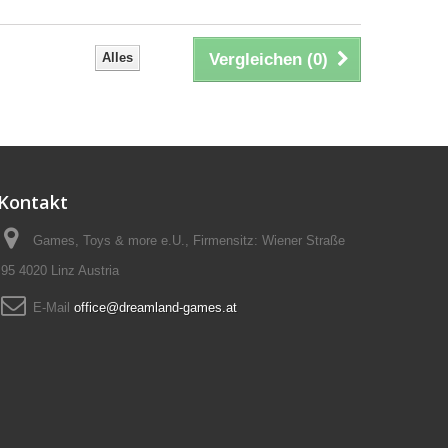
Alles
Vergleichen (
0
)
Kontakt
Games, Toys & more e.U., Firmensitz: Wiener Straße
95 4020 Linz Austria
E-Mail
office@dreamland-games.at