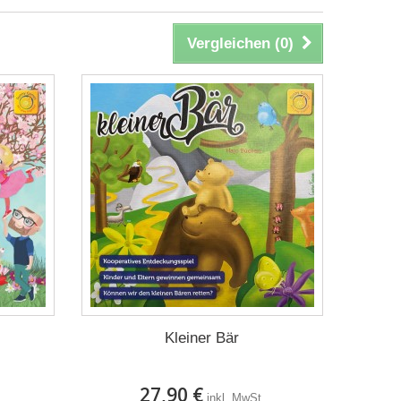
Vergleichen (
0
)
Kleiner Bär
27,90 €
inkl. MwSt.