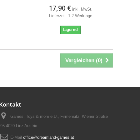
17,90 €
inkl. MwSt.
Lieferzeit: 1-2 Werktage
lagernd
Vergleichen (
0
)
Kontakt
Games, Toys & more e.U., Firmensitz: Wiener Straße
95 4020 Linz Austria
E-Mail
office@dreamland-games.at