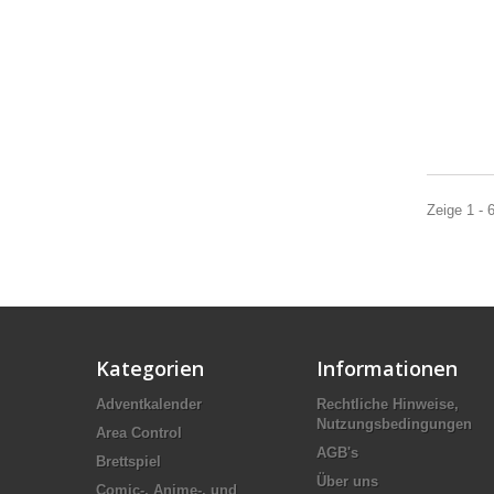
Zeige 1 - 
Kategorien
Informationen
Adventkalender
Rechtliche Hinweise,
Nutzungsbedingungen
Area Control
AGB's
Brettspiel
Über uns
Comic-, Anime-, und