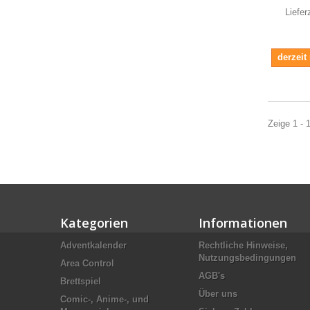
Liefer
derzeit
Zeige 1 - 1
Kategorien
Informationen
Adventkalender
Rechtliche Hinweise,
Nutzungsbedingungen
Area Control
AGB's
Brettspiel
Über uns
Comic-, Anime-, und