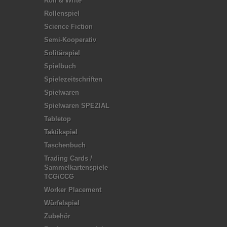
Roll & Write
Rollenspiel
Science Fiction
Semi-Kooperativ
Solitärspiel
Spielbuch
Spielezeitschriften
Spielwaren
Spielwaren SPEZIAL
Tabletop
Taktikspiel
Taschenbuch
Trading Cards /
Sammelkartenspiele
TCG/CCG
Worker Placement
Würfelspiel
Zubehör