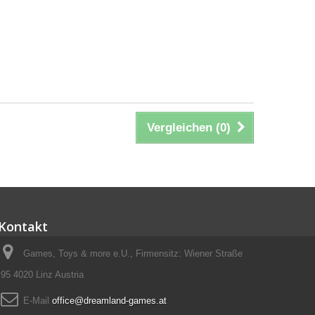
Vergleichen (
0
)
Kontakt
Games, Toys & more e.U., Firmensitz: Wiener Straße
95 4020 Linz Austria
E-Mail
office@dreamland-games.at