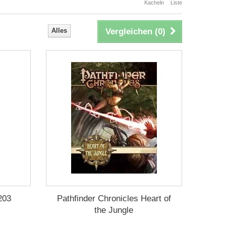
Kacheln
Liste
Alles
Vergleichen (
0
)
203
Pathfinder Chronicles Heart of
the Jungle