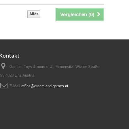
Alles
Vergleichen (
0
)
Kontakt
Games, Toys & more e.U., Firmensitz: Wiener Straße
95 4020 Linz Austria
E-Mail
office@dreamland-games.at