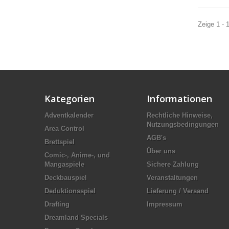
Zeige 1 - 
Kategorien
Informationen
Adventkalender
Rechtliche Hinweise,
Nutzungsbedingungen
Area Control
AGB's
Brettspiel
Über uns
Comic-, Anime-, und
Mangaspiele
Sichere Zahlung
Deckbauspiel
Veranstaltungen
Deduktionsspiel
Lieferung / Versand
Drafting
Impressum
Dreamland Specials