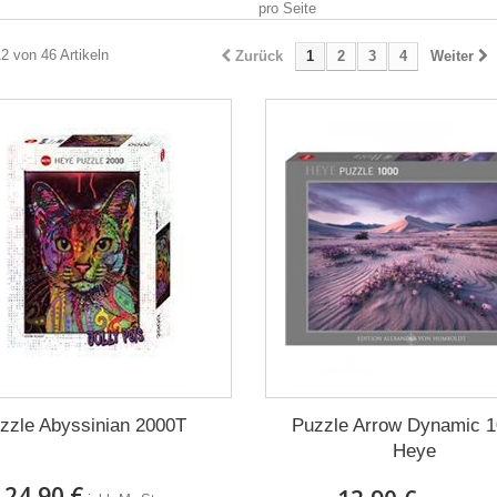
pro Seite
12 von 46 Artikeln
Zurück
1
2
3
4
Weiter
zzle Abyssinian 2000T
Puzzle Arrow Dynamic 
Heye
24,90 €