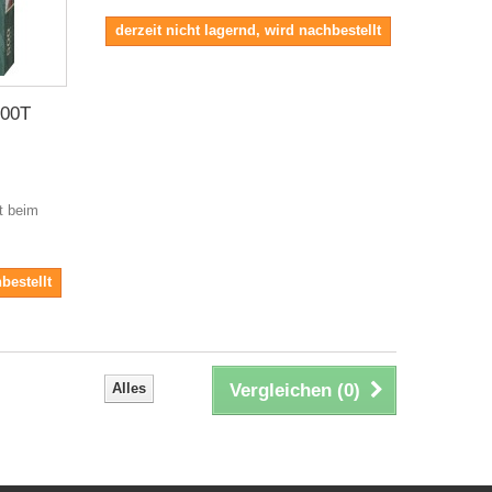
derzeit nicht lagernd, wird nachbestellt
500T
it beim
bestellt
Alles
Vergleichen (
0
)