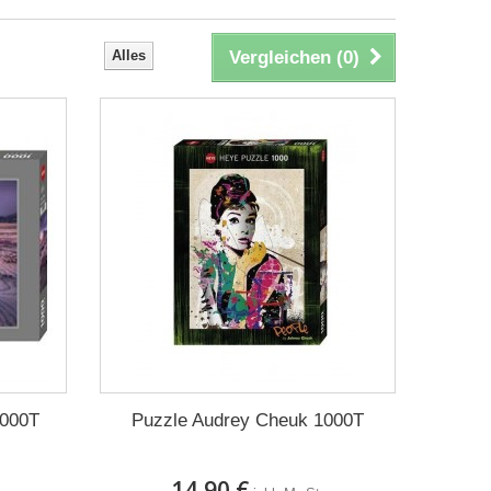
Alles
Vergleichen (
0
)
1000T
Puzzle Audrey Cheuk 1000T
14,90 €