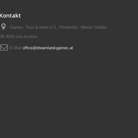
Kontakt
Games, Toys & more e.U., Firmensitz: Wiener Straße
95 4020 Linz Austria
E-Mail
office@dreamland-games.at