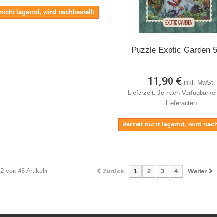
 nicht lagernd, wird nachbestellt
Puzzle Exotic Garden 
11,90 €
inkl. MwSt.
Lieferzeit: Je nach Verfügbarke
Lieferanten
derzeit nicht lagernd, wird nach
12 von 46 Artikeln
Zurück
1
2
3
4
Weiter