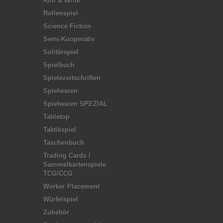
Roll & Write
Rollenspiel
Science Fiction
Semi-Kooperativ
Solitärspiel
Spielbuch
Spielezeitschriften
Spielwaren
Spielwaren SPEZIAL
Tabletop
Taktikspiel
Taschenbuch
Trading Cards /
Sammelkartenspiele
TCG/CCG
Worker Placement
Würfelspiel
Zubehör