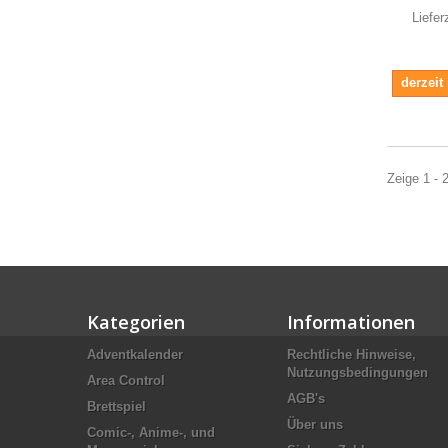
Liefer
derzeit
Zeige 1 - 
Kategorien
Informationen
Adventkalender
Rechtliche Hinweise,
Nutzungsbedingungen
Area Control
AGB's
Brettspiel
Über uns
Comic-, Anime-, und