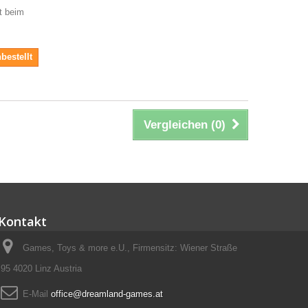
it beim
bestellt
Vergleichen (
0
)
Kontakt
Games, Toys & more e.U., Firmensitz: Wiener Straße
95 4020 Linz Austria
E-Mail
office@dreamland-games.at