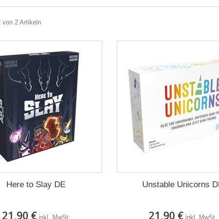
2 von 2 Artikeln
Here to Slay DE
Unstable Unicorns 
21,90 €
21,90 €
inkl. MwSt.
inkl. MwSt.