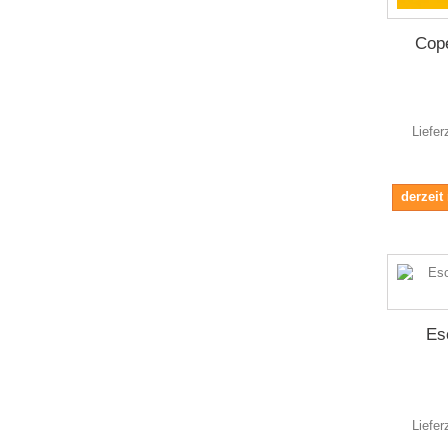
Cop
Liefer
derzeit
Es
Liefer