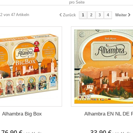
pro Seite
12 von 47 Artikeln
Zurück
1
2
3
4
Weiter
Alhambra Big Box
Alhambra EN NL DE 
76,90 €
33,90 €