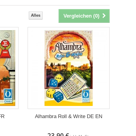
Alles
Vergleichen (
0
)
FR
Alhambra Roll & Write DE EN
23,90 €