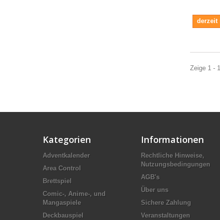
derzeit
Zeige 1 - 
Kategorien
Informationen
Adventkalender
Rechtliche Hinweise,
Nutzungsbedingungen
Area Control
AGB's
Brettspiel
Über uns
Comic-, Anime-, und
Mangaspiele
Sichere Zahlung
Deckbauspiel
Veranstaltungen