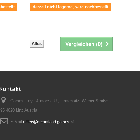
bestellt
derzeit nicht lagernd, wird nachbestellt
Alles
Vergleichen (
0
)
Kontakt
Games, Toys & more e.U., Firmensitz: Wiener Straße
95 4020 Linz Austria
E-Mail
office@dreamland-games.at