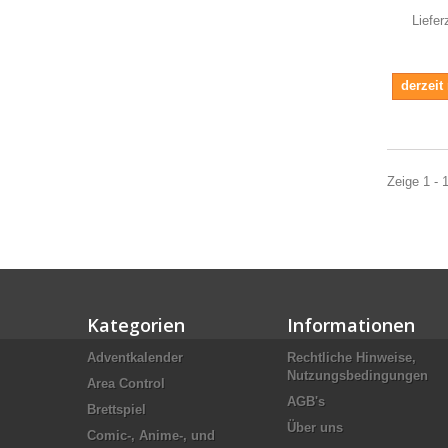
Liefer
derzeit
Zeige 1 - 1
Kategorien
Informationen
Adventkalender
Rechtliche Hinweise,
Nutzungsbedingungen
Area Control
AGB's
Brettspiel
Über uns
Comic-, Anime-, und