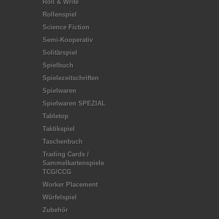
Roll & Write
Rollenspiel
Science Fiction
Semi-Kooperativ
Solitärspiel
Spielbuch
Spielezeitschriften
Spielwaren
Spielwaren SPEZIAL
Tabletop
Taktikspiel
Taschenbuch
Trading Cards /
Sammelkartenspiele
TCG/CCG
Worker Placement
Würfelspiel
Zubehör