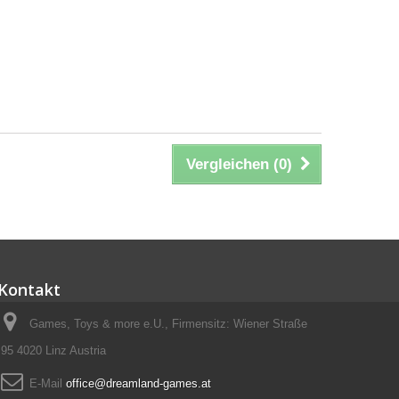
Vergleichen (
0
)
Kontakt
Games, Toys & more e.U., Firmensitz: Wiener Straße
95 4020 Linz Austria
E-Mail
office@dreamland-games.at