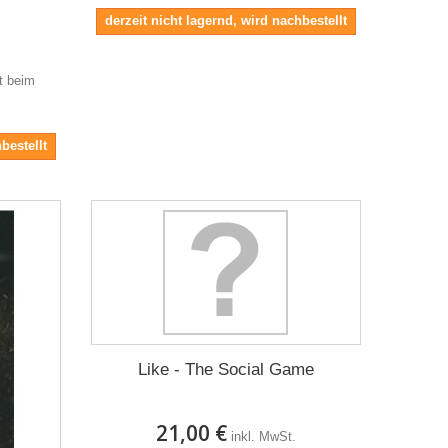
derzeit nicht lagernd, wird nachbestellt
it beim
bestellt
Like - The Social Game
21,00 €
inkl. MwSt.