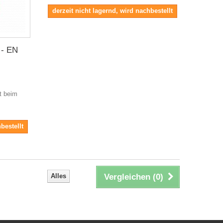
derzeit nicht lagernd, wird nachbestellt
 - EN
it beim
bestellt
Alles
Vergleichen (
0
)