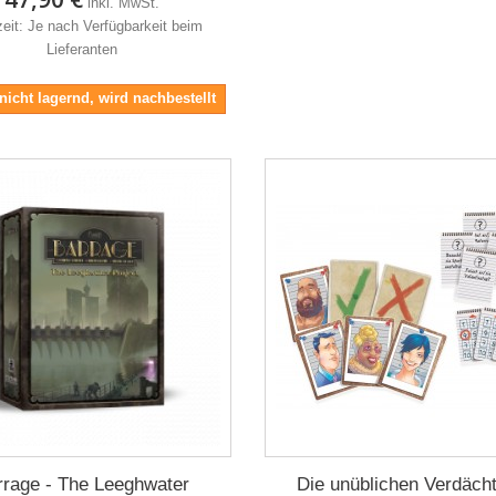
inkl. MwSt.
zeit: Je nach Verfügbarkeit beim
Lieferanten
 nicht lagernd, wird nachbestellt
rrage - The Leeghwater
Die unüblichen Verdäch