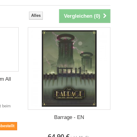
Alles
Vergleichen (
0
)
m All
it beim
Barrage - EN
bestellt
64,90 €