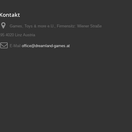
Kontakt
Games, Toys & more e.U., Firmensitz: Wiener Straße
95 4020 Linz Austria
E-Mail
office@dreamland-games.at