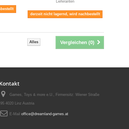
Lieferanten
bestellt
derzeit nicht lagernd, wird nachbestellt
Alles
Vergleichen (
0
)
Kontakt
Games, Toys & more e.U., Firmensitz: Wiener Straße
95 4020 Linz Austria
E-Mail
office@dreamland-games.at