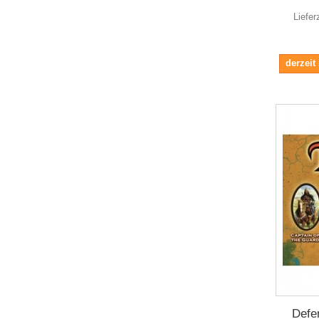
Liefer
derzeit
Defe