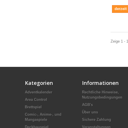
derzeit
Zeige 1 - 
Kategorien
Informationen
Adventkalender
Rechtliche Hinweise,
Nutzungsbedingungen
Area Control
AGB's
Brettspiel
Über uns
Comic-, Anime-, und
Mangaspiele
Sichere Zahlung
Deckbauspiel
Veranstaltungen