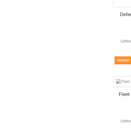
Defe
Liefer
derzeit
Fleet
Liefer