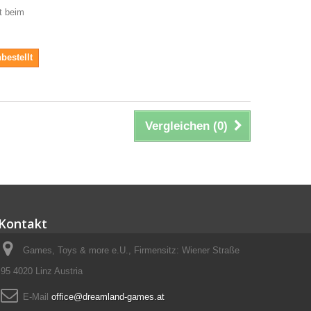
it beim
bestellt
Vergleichen (
0
)
Kontakt
Games, Toys & more e.U., Firmensitz: Wiener Straße
95 4020 Linz Austria
E-Mail
office@dreamland-games.at