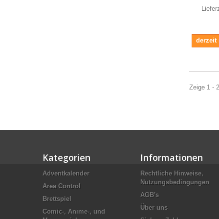
Liefer
derzeit
Zeige 1 - 
Kategorien
Informationen
Adventkalender
Rechtliche Hinweise,
Nutzungsbedingungen
Area Control
AGB's
Brettspiel
Über uns
Comic-, Anime-, und