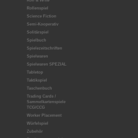
Roll & Write
Rollenspiel
Science Fiction
Semi-Kooperativ
Solitärspiel
Spielbuch
Spielezeitschriften
Spielwaren
Spielwaren SPEZIAL
Tabletop
Taktikspiel
Taschenbuch
Trading Cards /
Sammelkartenspiele
TCG/CCG
Worker Placement
Würfelspiel
Zubehör