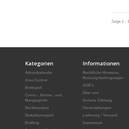
Zeige 1 - 
Kategorien
Informationen
Adventkalender
Rechtliche Hinweise,
Nutzungsbedingungen
Area Control
AGB's
Brettspiel
Über uns
Comic-, Anime-, und
Mangaspiele
Sichere Zahlung
Deckbauspiel
Veranstaltungen
Deduktionsspiel
Lieferung / Versand
Drafting
Impressum