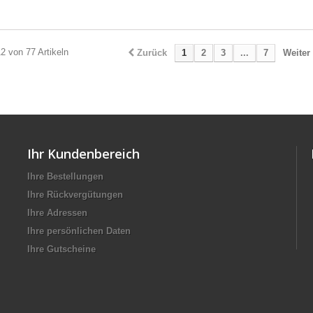
12 von 77 Artikeln
Zurück
1
2
3
...
7
Weiter
Ihr Kundenbereich
Ihre Bestellungen
Ihre Rückvergütungen
Ihre Adressen
Ihre persönlichen Daten
Ihre Gutscheine