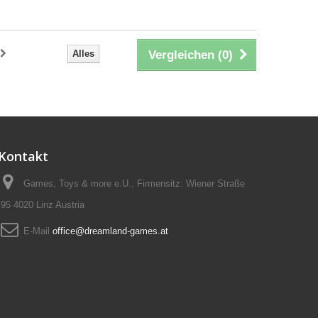
Alles
Vergleichen (
0
)
Kontakt
Games, Toys & more e.U., Firmensitz: Wiener Straße
95 4020 Linz Austria
E-Mail
office@dreamland-games.at