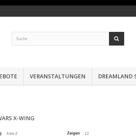
EBOTE
VERANSTALTUNGEN
DREAMLAND S
WARS X-WING
g
Zeigen
A bis Z
12