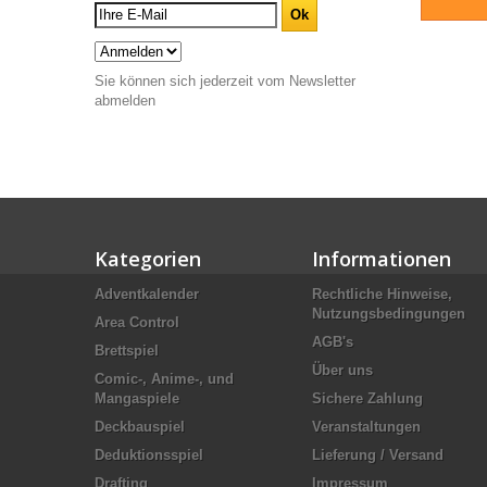
Sie können sich jederzeit vom Newsletter
abmelden
Kategorien
Informationen
Adventkalender
Rechtliche Hinweise,
Nutzungsbedingungen
Area Control
AGB's
Brettspiel
Über uns
Comic-, Anime-, und
Mangaspiele
Sichere Zahlung
Deckbauspiel
Veranstaltungen
Deduktionsspiel
Lieferung / Versand
Drafting
Impressum