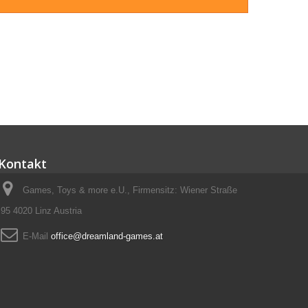
Kontakt
Games, Toys & more e.U., Firmensitz: Wiener Straße
95 4020 Linz Austria
E-Mail
office@dreamland-games.at