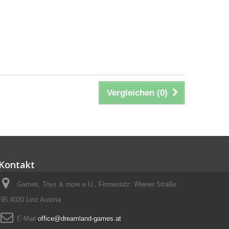
Vergleichen (
0
)
Kontakt
Games, Toys & more e.U., Firmensitz: Wiener Straße
95 4020 Linz Austria
E-Mail
office@dreamland-games.at