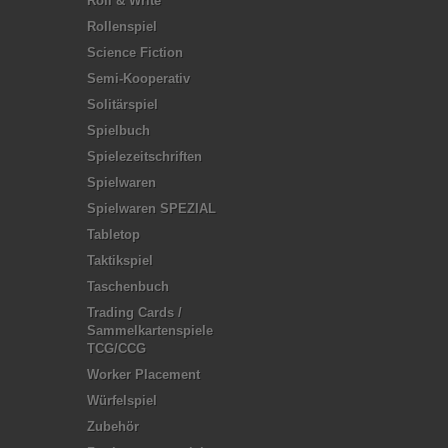
Roll & Write
Rollenspiel
Science Fiction
Semi-Kooperativ
Solitärspiel
Spielbuch
Spielezeitschriften
Spielwaren
Spielwaren SPEZIAL
Tabletop
Taktikspiel
Taschenbuch
Trading Cards /
Sammelkartenspiele
TCG/CCG
Worker Placement
Würfelspiel
Zubehör