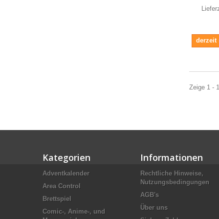
Liefer
derzeit
Zeige 1 - 1
Kategorien
Informationen
Adventkalender
Rechtliche Hinweise,
Nutzungsbedingungen
Area Control
AGB's
Brettspiel
Über uns
Comic-, Anime-, und