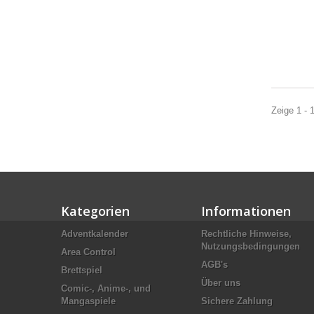
Zeige 1 - 1
Kategorien
Informationen
Adventkalender
Rechtliche Hinweise,
Nutzungsbedingungen
Area Control
AGB's
Brettspiel
Über uns
Comic-, Anime-, und
Mangaspiele
Sichere Zahlung