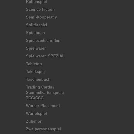
Rollenspiel
Science Fiction
Semi-Kooperativ
Solitärspiel
Spielbuch
Spielezeitschriften
Spielwaren
Spielwaren SPEZIAL
Tabletop
Taktikspiel
Taschenbuch
Trading Cards /
Sammelkartenspiele
TCG/CCG
Worker Placement
Würfelspiel
Zubehör
Zweipersonenspiel