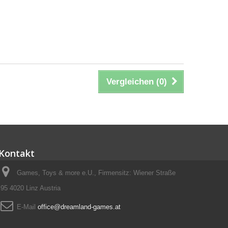
Vergleichen (
0
)
Kontakt
Games, Toys & more e.U., Firmensitz: Wiener Straße
95 4020 Linz Austria
E-Mail
office@dreamland-games.at