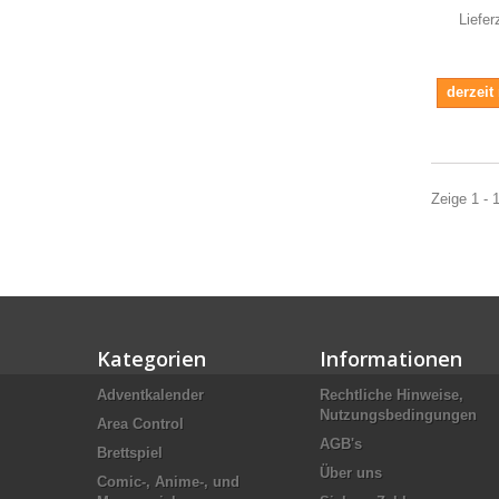
Liefer
derzeit
Zeige 1 - 1
Kategorien
Informationen
Adventkalender
Rechtliche Hinweise,
Nutzungsbedingungen
Area Control
AGB's
Brettspiel
Über uns
Comic-, Anime-, und