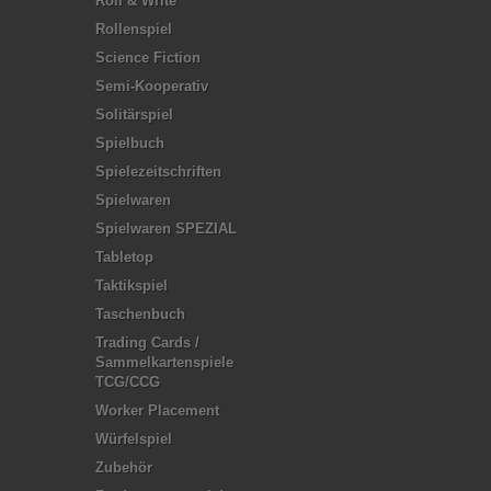
Roll & Write
Rollenspiel
Science Fiction
Semi-Kooperativ
Solitärspiel
Spielbuch
Spielezeitschriften
Spielwaren
Spielwaren SPEZIAL
Tabletop
Taktikspiel
Taschenbuch
Trading Cards /
Sammelkartenspiele
TCG/CCG
Worker Placement
Würfelspiel
Zubehör