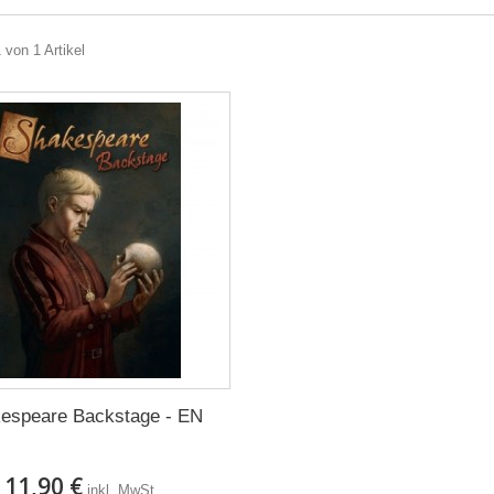
 von 1 Artikel
espeare Backstage - EN
11,90 €
inkl. MwSt.