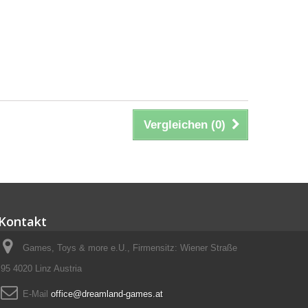
Vergleichen (
0
)
Kontakt
Games, Toys & more e.U., Firmensitz: Wiener Straße
95 4020 Linz Austria
E-Mail
office@dreamland-games.at