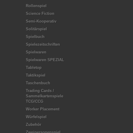
Rollenspiel
Science Fiction
Semi-Kooperativ
Solitärspiel
Spielbuch
Spielezeitschriften
Spielwaren
Spielwaren SPEZIAL
Tabletop
Taktikspiel
Taschenbuch
Trading Cards /
Sammelkartenspiele
TCG/CCG
Worker Placement
Würfelspiel
Zubehör
Zweipersonenspiel