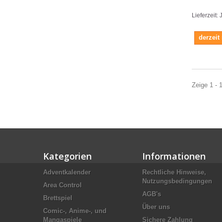
Lieferzeit:
derzeit
Zeige 1 - 1
Kategorien
Informationen
Adventkalender
Rechtliche Hinweise,
Nutzungsbedingungen
Area Control
AGB's
Brettspiel
Über uns
Comic-, Anime-, und
Mangaspiele
Sichere Zahlung