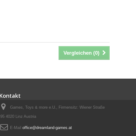
Vergleichen (
0
)
Kontakt
Games, Toys & more e.U., Firmensitz: Wiener Straße
95 4020 Linz Austria
E-Mail
office@dreamland-games.at