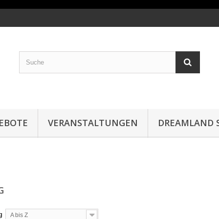
EBOTE
VERANSTALTUNGEN
DREAMLAND S
NG
g
A bis Z