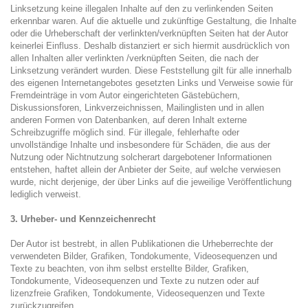
Linksetzung keine illegalen Inhalte auf den zu verlinkenden Seiten
erkennbar waren. Auf die aktuelle und zukünftige Gestaltung, die Inhalte
oder die Urheberschaft der verlinkten/verknüpften Seiten hat der Autor
keinerlei Einfluss. Deshalb distanziert er sich hiermit ausdrücklich von
allen Inhalten aller verlinkten /verknüpften Seiten, die nach der
Linksetzung verändert wurden. Diese Feststellung gilt für alle innerhalb
des eigenen Internetangebotes gesetzten Links und Verweise sowie für
Fremdeinträge in vom Autor eingerichteten Gästebüchern,
Diskussionsforen, Linkverzeichnissen, Mailinglisten und in allen
anderen Formen von Datenbanken, auf deren Inhalt externe
Schreibzugriffe möglich sind. Für illegale, fehlerhafte oder
unvollständige Inhalte und insbesondere für Schäden, die aus der
Nutzung oder Nichtnutzung solcherart dargebotener Informationen
entstehen, haftet allein der Anbieter der Seite, auf welche verwiesen
wurde, nicht derjenige, der über Links auf die jeweilige Veröffentlichung
lediglich verweist.
3. Urheber- und Kennzeichenrecht
Der Autor ist bestrebt, in allen Publikationen die Urheberrechte der
verwendeten Bilder, Grafiken, Tondokumente, Videosequenzen und
Texte zu beachten, von ihm selbst erstellte Bilder, Grafiken,
Tondokumente, Videosequenzen und Texte zu nutzen oder auf
lizenzfreie Grafiken, Tondokumente, Videosequenzen und Texte
zurückzugreifen.