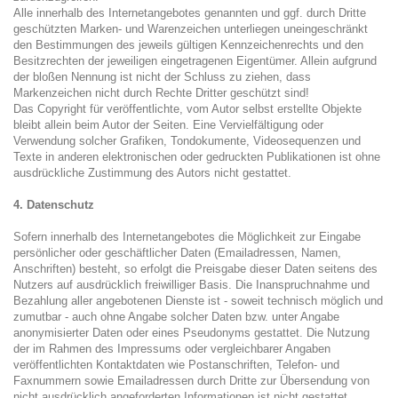
Alle innerhalb des Internetangebotes genannten und ggf. durch Dritte
geschützten Marken- und Warenzeichen unterliegen uneingeschränkt
den Bestimmungen des jeweils gültigen Kennzeichenrechts und den
Besitzrechten der jeweiligen eingetragenen Eigentümer. Allein aufgrund
der bloßen Nennung ist nicht der Schluss zu ziehen, dass
Markenzeichen nicht durch Rechte Dritter geschützt sind!
Das Copyright für veröffentlichte, vom Autor selbst erstellte Objekte
bleibt allein beim Autor der Seiten. Eine Vervielfältigung oder
Verwendung solcher Grafiken, Tondokumente, Videosequenzen und
Texte in anderen elektronischen oder gedruckten Publikationen ist ohne
ausdrückliche Zustimmung des Autors nicht gestattet.
4. Datenschutz
Sofern innerhalb des Internetangebotes die Möglichkeit zur Eingabe
persönlicher oder geschäftlicher Daten (Emailadressen, Namen,
Anschriften) besteht, so erfolgt die Preisgabe dieser Daten seitens des
Nutzers auf ausdrücklich freiwilliger Basis. Die Inanspruchnahme und
Bezahlung aller angebotenen Dienste ist - soweit technisch möglich und
zumutbar - auch ohne Angabe solcher Daten bzw. unter Angabe
anonymisierter Daten oder eines Pseudonyms gestattet. Die Nutzung
der im Rahmen des Impressums oder vergleichbarer Angaben
veröffentlichten Kontaktdaten wie Postanschriften, Telefon- und
Faxnummern sowie Emailadressen durch Dritte zur Übersendung von
nicht ausdrücklich angeforderten Informationen ist nicht gestattet.