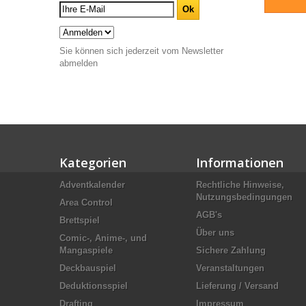
Sie können sich jederzeit vom Newsletter
abmelden
Kategorien
Informationen
Adventkalender
Rechtliche Hinweise,
Nutzungsbedingungen
Area Control
AGB's
Brettspiel
Über uns
Comic-, Anime-, und
Mangaspiele
Sichere Zahlung
Deckbauspiel
Veranstaltungen
Deduktionsspiel
Lieferung / Versand
Drafting
Impressum