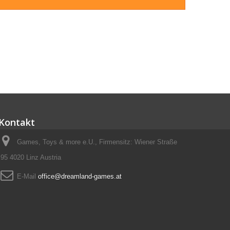
Kontakt
Games, Toys & more e.U., Firmensitz: Wiener Straße
95 4020 Linz Austria
E-Mail
office@dreamland-games.at