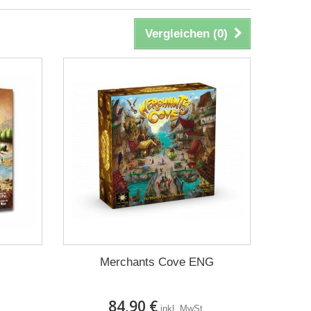
Vergleichen (
0
)
Merchants Cove ENG
84,90 €
inkl. MwSt.