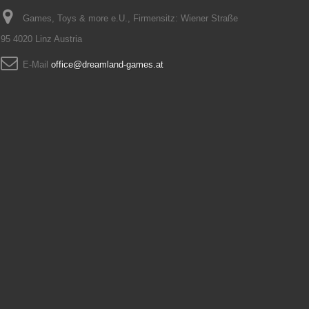
Games, Toys & more e.U., Firmensitz: Wiener Straße
95 4020 Linz Austria
E-Mail
office@dreamland-games.at