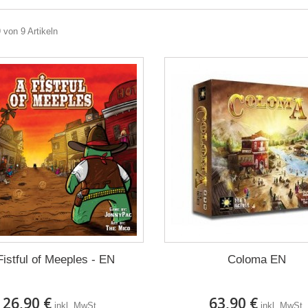
9 von 9 Artikeln
Fistful of Meeples - EN
Coloma EN
26,90 €
63,90 €
inkl. MwSt.
inkl. MwSt.