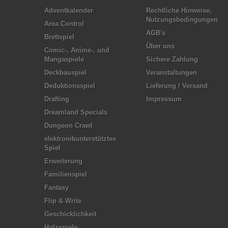
Adventkalender
Rechtliche Hinweise,
Nutzungsbedingungen
Area Control
AGB's
Brettspiel
Über uns
Comic-, Anime-, und
Mangaspiele
Sichere Zahlung
Deckbauspiel
Veranstaltungen
Deduktionsspiel
Lieferung / Versand
Drafting
Impressum
Dreamland Specials
Dungeon Crawl
elektronikunterstütztes
Spiel
Erweiterung
Familienspiel
Fantasy
Flip & Write
Geschicklichkeit
Holzspiele