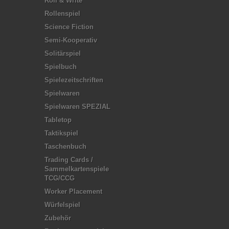
Roll & Write
Rollenspiel
Science Fiction
Semi-Kooperativ
Solitärspiel
Spielbuch
Spielezeitschriften
Spielwaren
Spielwaren SPEZIAL
Tabletop
Taktikspiel
Taschenbuch
Trading Cards /
Sammelkartenspiele
TCG/CCG
Worker Placement
Würfelspiel
Zubehör