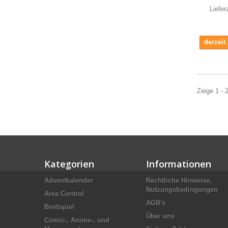
Liefer
derzeit
Zeige 1 - 
Kategorien
Informationen
Adventkalender
Rechtliche Hinweise,
Nutzungsbedingungen
Area Control
AGB's
Brettspiel
Über uns
Comic-, Anime-, und