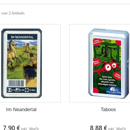
2 von 2 Artikeln
Im Neandertal
Taboos
7,90 €
8,88 €
inkl. MwSt.
inkl. MwSt.