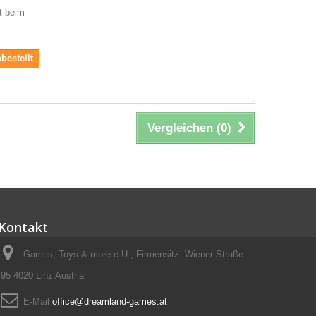
it beim
bestellt
Vergleichen (
0
)
Kontakt
Games, Toys & more e.U., Firmensitz: Wiener Straße
95 4020 Linz Austria
E-Mail
office@dreamland-games.at