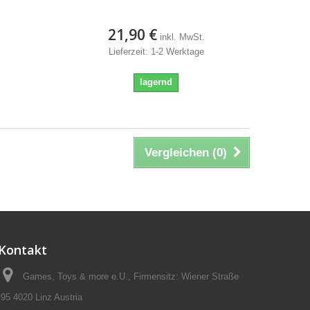
21,90 €
inkl. MwSt.
Lieferzeit: 1-2 Werktage
lagernd
Vergleichen (
0
)
Kontakt
Games, Toys & more e.U., Firmensitz: Wiener Straße
95 4020 Linz Austria