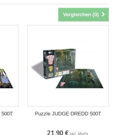
Vergleichen (
0
)
 500T
Puzzle JUDGE DREDD 500T
21,90 €
inkl. MwSt.