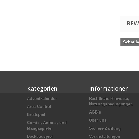
BEW
Schreib
Kategorien
Informationen
Adventkalender
Rechtliche Hinweise,
Nutzungsbedingungen
Area Control
AGB's
Brettspiel
Über uns
Comic-, Anime-, und
Mangaspiele
Sichere Zahlung
Deckbauspiel
Veranstaltungen