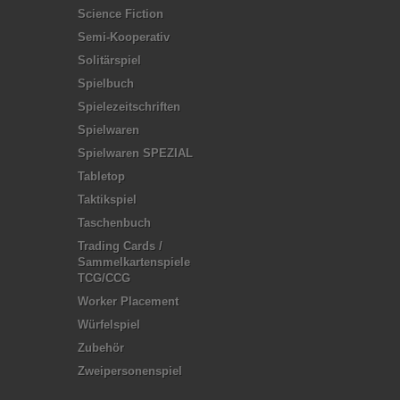
Science Fiction
Semi-Kooperativ
Solitärspiel
Spielbuch
Spielezeitschriften
Spielwaren
Spielwaren SPEZIAL
Tabletop
Taktikspiel
Taschenbuch
Trading Cards /
Sammelkartenspiele
TCG/CCG
Worker Placement
Würfelspiel
Zubehör
Zweipersonenspiel