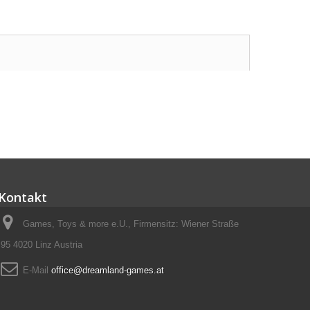
Kontakt
Games, Toys & more e.U., Firmensitz: Wiener Straße
95 4020 Linz Austria
E-Mail
office@dreamland-games.at