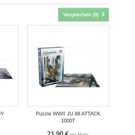
Vergleichen (
0
)
OY
Puzzle WWII JU 88 ATTACK
1000T
21,90 €
inkl. MwSt.