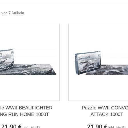
7 von 7 Artikeln
zle WWII BEAUFIGHTER
Puzzle WWII CONV
NG RUN HOME 1000T
ATTACK 1000T
21,90 €
21,90 €
inkl. MwSt.
inkl. MwSt.