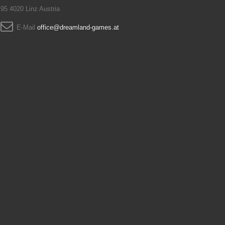
95 4020 Linz Austria
E-Mail
office@dreamland-games.at