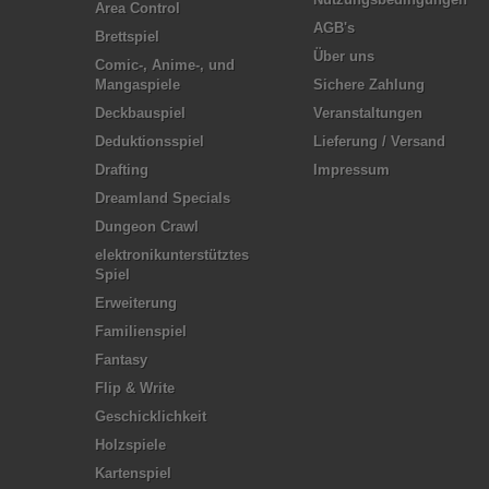
Area Control
AGB's
Brettspiel
Über uns
Comic-, Anime-, und
Mangaspiele
Sichere Zahlung
Deckbauspiel
Veranstaltungen
Deduktionsspiel
Lieferung / Versand
Drafting
Impressum
Dreamland Specials
Dungeon Crawl
elektronikunterstütztes
Spiel
Erweiterung
Familienspiel
Fantasy
Flip & Write
Geschicklichkeit
Holzspiele
Kartenspiel