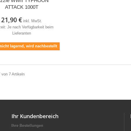
uzzle WWII TYPHOON
ATTACK 1000T
21,90 €
inkl. MwSt.
zeit: Je nach Verfügbarkeit beim
Lieferanten
 nicht lagernd, wird nachbestellt
7 von 7 Artikeln
Ihr Kundenbereich
Ihre Bestellungen