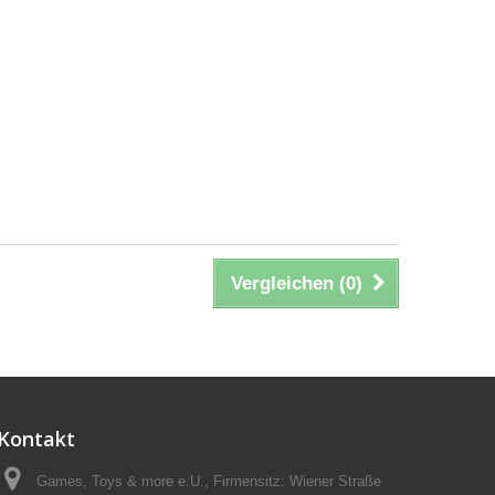
Vergleichen (
0
)
Kontakt
Games, Toys & more e.U., Firmensitz: Wiener Straße