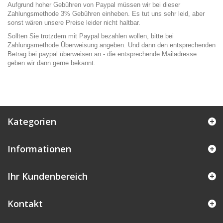
Aufgrund hoher Gebühren von Paypal müssen wir bei dieser
Zahlungsmethode 3% Gebühren einheben. Es tut uns sehr leid, aber
sonst wären unsere Preise leider nicht haltbar.
Sollten Sie trotzdem mit Paypal bezahlen wollen, bitte bei
Zahlungsmethode Überweisung angeben. Und dann den entsprechenden
Betrag bei paypal überweisen an - die entsprechende Mailadresse
geben wir dann gerne bekannt.
Kategorien
Informationen
Ihr Kundenbereich
Kontakt