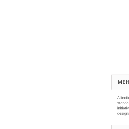
MEH
Attent
standar
initiat
designs