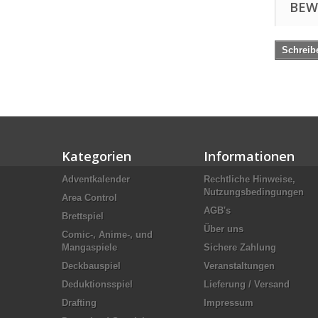
BEW
Schreib
Kategorien
Informationen
Adventkalender
Rechtliche Hinweise,
Nutzungsbedingungen
Area Control
AGB's
Brettspiel
Über uns
Comic-, Anime-, und
Mangaspiele
Sichere Zahlung
Deckbauspiel
Veranstaltungen
Deduktionsspiel
Lieferung / Versand
Drafting
Impressum