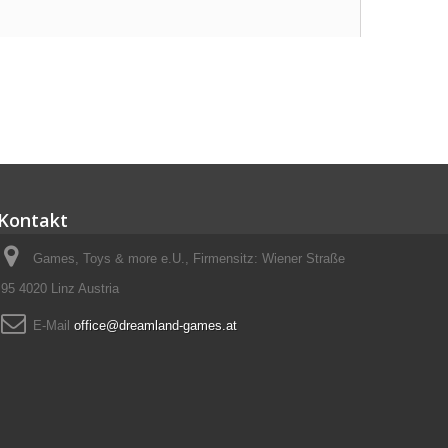
Kontakt
Games, Toys & more e.U., Firmensitz: Wiener Straße
95 4020 Linz Austria
E-Mail
office@dreamland-games.at