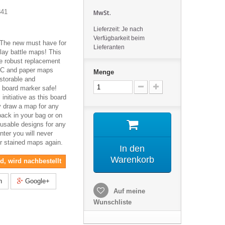
841
MwSt.
Lieferzeit: Je nach
Verfügbarkeit beim
 The new must have for
Lieferanten
lay battle maps! This
he robust replacement
PVC and paper maps
Menge
 storable and
e board marker safe!
initiative as this board
ly draw a map for any
back in your bag or on
eusable designs for any
nter you will never
or stained maps again.
In den
Warenkorb
nd, wird nachbestellt
n
Google+
Auf meine
Wunschliste