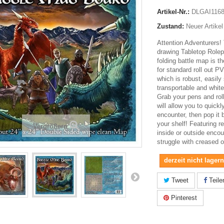
Artikel-Nr.:
DLGAI116
Zustand:
Neuer Artikel
Attention Adventurers!
drawing Tabletop Rolep
folding battle map is t
for standard roll out 
which is robust, easily
transportable and whit
Grab your pens and roll 
will allow you to quick
encounter, then pop it 
your shelf! Featuring r
Vergrößern
inside or outside encou
struggle with creased 
derzeit nicht lager
Tweet
Teile
Pinterest