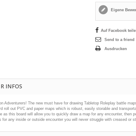
Eigene Bewer
Auf Facebook teil
Send to a friend
Ausdrucken
R INFOS
ion Adventurers! The new must have for drawing Tabletop Roleplay battle maps!
d roll out PVC and paper maps which is robust, easily storable and transport
ive as this board will allow you to quickly draw a map for any encounter, then p
 for any inside or outside encounter you will never struggle with creased or 