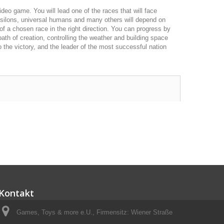
eo game. You will lead one of the races that will face
 Psilons, universal humans and many others will depend on
f a chosen race in the right direction. You can progress by
path of creation, controlling the weather and building space
 the victory, and the leader of the most successful nation
Kontakt
Games, Toys & more e.U., Firmensitz: Wiener Straße