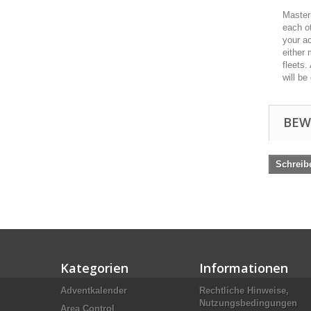
Master 
each ot
your ac
either 
fleets.
will be
BEW
Schreib
Kategorien
Informationen
Adventkalender
Rechtliche Hinweise,
Nutzungsbedingungen
Area Control