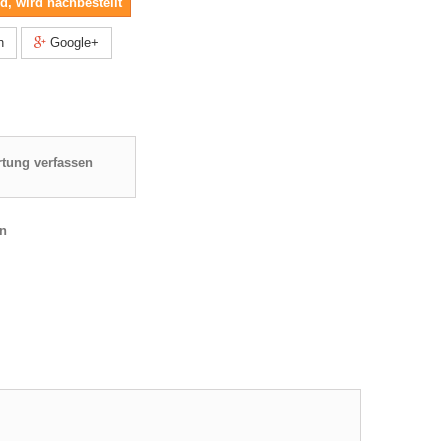
nd, wird nachbestellt
n
Google+
tung verfassen
en