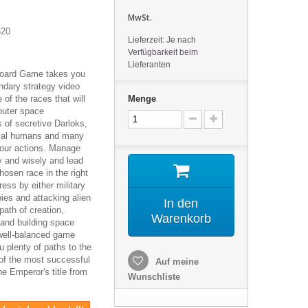
MwSt.
620
Lieferzeit: Je nach
Verfügbarkeit beim
Lieferanten
Board Game takes you
endary strategy video
 of the races that will
Menge
outer space
s of secretive Darloks,
rsal humans and many
your actions. Manage
ly and wisely and lead
osen race in the right
ress by either military
ies and attacking alien
In den
path of creation,
Warenkorb
 and building space
well-balanced game
u plenty of paths to the
 of the most successful
Auf meine
he Emperor's title from
Wunschliste