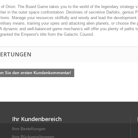
of Orion: The Board Game takes you to the world of the legendary strategy vid
her in the outer space confrontation. Destinies of secretive Darloks, genius
tions. Manage your resources skillfully and wisely and lead the development o
military means, training your spies and attacking alien planets, or choose the 
 A dynamic and well-balanced game mechanics will offer you plenty of paths to
 granted the Emperor's title from the Galactic Counsil.
ERTUNGEN
en Sie den ersten Kundenkommentar!
Ihr Kundenbereich
Ihre Bestellungen
Ihre Rückvergütungen