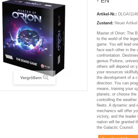
- EN
Artikel-Nr.:
DLGAI114
Zustand:
Neuer Artikel
Master of Orion: The 
to the world of the leg
game. You will lead one
face each other in the 
confrontation. Destinie
genius Psilons, unive
others will depend on 
your resources skillful
the development of a ch
Vergrößern
direction. You can prog
means, training your sp
planets, or choose the 
controlling the weather
fleets. A dynamic and 
mechanics will offer yo
victory, and the leader
nation will be granted t
the Galactic Counsil.