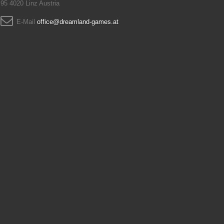
95 4020 Linz Austria
E-Mail
office@dreamland-games.at