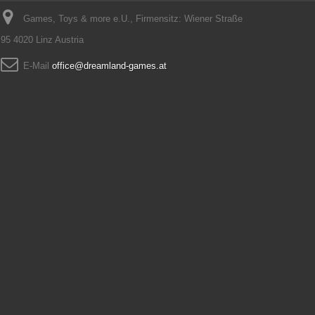
Games, Toys & more e.U., Firmensitz: Wiener Straße
95 4020 Linz Austria
E-Mail
office@dreamland-games.at