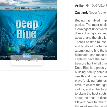
Artikel-Nr.:
DLGAI114
Zustand:
Neuer Artikel
Buying this fabled map
genius. The most ancie
extravagant underwater
divers. Diving suits a
aboard, and the ship is
There's no time to lose
and bustle of the harbo
attempting to hire the 
historians, can mean o
captains have the sam
Vergrößern
treasure hunt of all tim
Deep Blue is a press-y
building, family game i
wealth and may join an
player's diving fortune
have to collect the righ
sailors, and archeologi
to claim the best spots
scout the seas to disc
Players have to take ri
the most wealthy diver