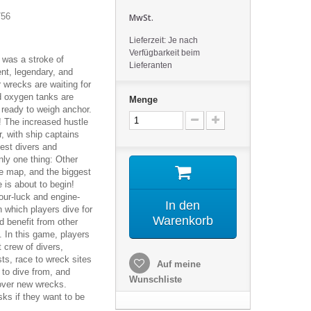
756
MwSt.
Lieferzeit: Je nach
Verfügbarkeit beim
 was a stroke of
Lieferanten
nt, legendary, and
 wrecks are waiting for
nd oxygen tanks are
Menge
 ready to weigh anchor.
! The increased hustle
r, with ship captains
best divers and
nly one thing: Other
e map, and the biggest
e is about to begin!
our-luck and engine-
In den
n which players dive for
Warenkorb
d benefit from other
s. In this game, players
t crew of divers,
sts, race to wreck sites
Auf meine
 to dive from, and
Wunschliste
over new wrecks.
sks if they want to be
!