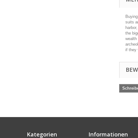
Buying
suits a
harbor,
the big
wealth 
archeol
if they
BEW
Schreib
Kategorien
Informationen