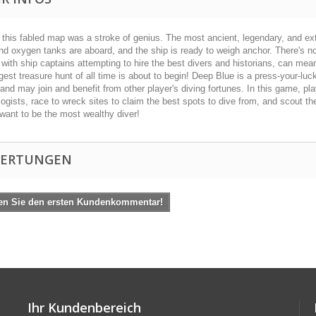
 this fabled map was a stroke of genius. The most ancient, legendary, and ext
nd oxygen tanks are aboard, and the ship is ready to weigh anchor. There's no
 with ship captains attempting to hire the best divers and historians, can m
gest treasure hunt of all time is about to begin! Deep Blue is a press-your-luc
and may join and benefit from other player's diving fortunes. In this game, play
ogists, race to wreck sites to claim the best spots to dive from, and scout t
 want to be the most wealthy diver!
ERTUNGEN
en Sie den ersten Kundenkommentar!
Ihr Kundenbereich