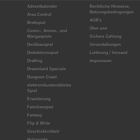
Adventkalender
Rechtliche Hinweise,
Nutzungsbedingungen
Area Control
AGB's
Brettspiel
Über uns
Comic-, Anime-, und
Mangaspiele
Sichere Zahlung
Deckbauspiel
Veranstaltungen
Deduktionsspiel
Lieferung / Versand
Drafting
Impressum
Dreamland Specials
Dungeon Crawl
elektronikunterstütztes
Spiel
Erweiterung
Familienspiel
Fantasy
Flip & Write
Geschicklichkeit
Holzspiele