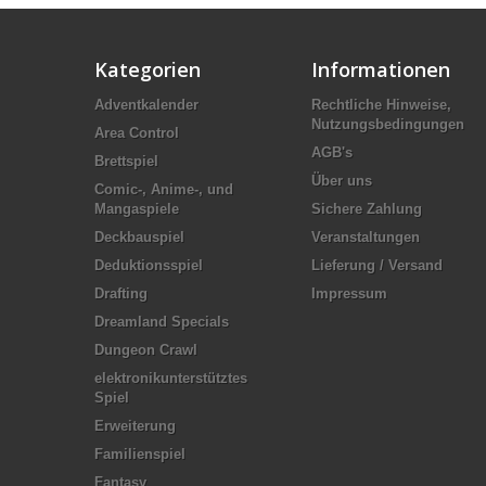
Kategorien
Informationen
Adventkalender
Rechtliche Hinweise,
Nutzungsbedingungen
Area Control
AGB's
Brettspiel
Über uns
Comic-, Anime-, und
Mangaspiele
Sichere Zahlung
Deckbauspiel
Veranstaltungen
Deduktionsspiel
Lieferung / Versand
Drafting
Impressum
Dreamland Specials
Dungeon Crawl
elektronikunterstütztes
Spiel
Erweiterung
Familienspiel
Fantasy