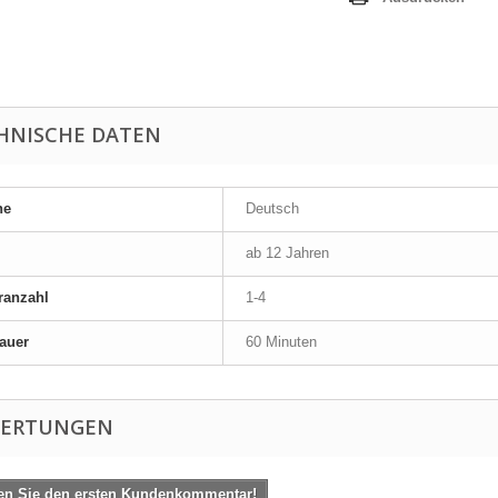
HNISCHE DATEN
he
Deutsch
ab 12 Jahren
ranzahl
1-4
auer
60 Minuten
ERTUNGEN
en Sie den ersten Kundenkommentar!