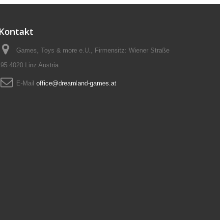
Kontakt
Games, Toys & more e.U., Firmensitz: Wiener Straße
95 4020 Linz Austria
E-Mail
office@dreamland-games.at