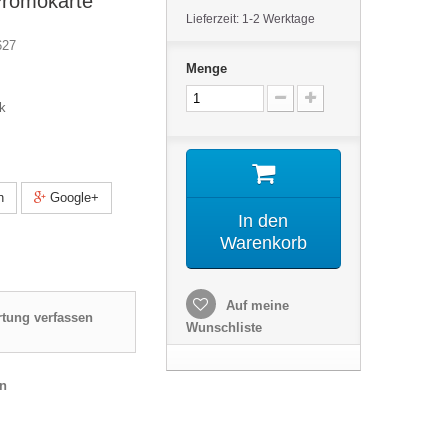
Promokarte
Lieferzeit: 1-2 Werktage
627
Menge
k
n
Google+
In den
Warenkorb
Auf meine
tung verfassen
Wunschliste
en