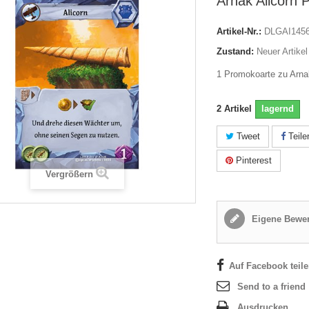
Arnak Alicorn 
Artikel-Nr.:
DLGAI145
Zustand:
Neuer Artikel
1 Promokoarte zu Arna
2
Artikel
lagernd
Tweet
Teile
Pinterest
Vergrößern
Eigene Bewer
Auf Facebook teil
Send to a friend
Ausdrucken