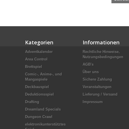
Kategorien
Informationen
Adventkalender
Rechtliche Hinweise,
Nutzungsbedingungen
Area Control
AGB's
Brettspiel
Über uns
Comic-, Anime-, und
Mangaspiele
Sichere Zahlung
Deckbauspiel
Veranstaltungen
Deduktionsspiel
Lieferung / Versand
Drafting
Impressum
Dreamland Specials
Dungeon Crawl
elektronikunterstütztes