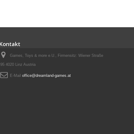
Kontakt
Games, Toys & more e.U., Firmensitz: Wiener Straße
95 4020 Linz Austria
E-Mail
office@dreamland-games.at