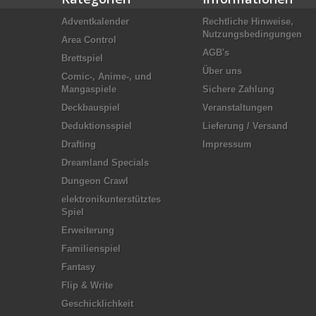
Adventkalender
Rechtliche Hinweise,
Nutzungsbedingungen
Area Control
AGB's
Brettspiel
Über uns
Comic-, Anime-, und
Mangaspiele
Sichere Zahlung
Deckbauspiel
Veranstaltungen
Deduktionsspiel
Lieferung / Versand
Drafting
Impressum
Dreamland Specials
Dungeon Crawl
elektronikunterstütztes
Spiel
Erweiterung
Familienspiel
Fantasy
Flip & Write
Geschicklichkeit