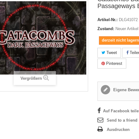
Passageways 
Artikel-Nr.:
DLG41072
Zustand:
Neuer Artikel
derzeit nicht lager
Tweet
Teile
Pinterest
Vergrößern
Eigene Bewer
Auf Facebook teil
Send to a friend
Ausdrucken