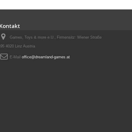
Kontakt
Games, Toys & more e.U., Firmensitz: Wiener Straße
95 4020 Linz Austria
E-Mail
office@dreamland-games.at