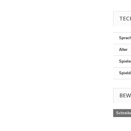
TEC
Sprac
Alter
Spiele
Spield
BEW
Schreib