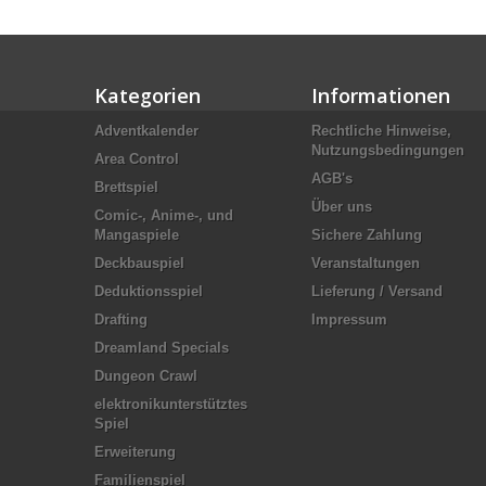
Kategorien
Informationen
Adventkalender
Rechtliche Hinweise,
Nutzungsbedingungen
Area Control
AGB's
Brettspiel
Über uns
Comic-, Anime-, und
Mangaspiele
Sichere Zahlung
Deckbauspiel
Veranstaltungen
Deduktionsspiel
Lieferung / Versand
Drafting
Impressum
Dreamland Specials
Dungeon Crawl
elektronikunterstütztes
Spiel
Erweiterung
Familienspiel