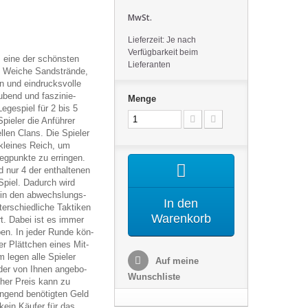
MwSt.
Lieferzeit: Je nach
Verfügbarkeit beim
s eine der schöns­ten
Lieferanten
: Wei­che Sand­strände,
en und ein­drucks­volle
­bend und fas­zi­nie­
Menge
ege­spiel für 2 bis 5
Spie­ler die Anfüh­rer
nel­len Clans. Die Spie­ler
 klei­nes Reich, um
ieg­punkte zu errin­gen.
d nur 4 der ent­hal­te­nen
 Spiel. Dadurch wird
 in den abwechs­lungs­
In den
er­schied­li­che Tak­ti­ken
Warenkorb
rt. Dabei ist es immer
en. In jeder Runde kön­
er Plätt­chen eines Mit­
m legen alle Spie­ler
Auf meine
e der von Ihnen ange­bo­
Wunschliste
hoher Preis kann zu
­gend benö­tig­ten Geld
 kein Käu­fer für das