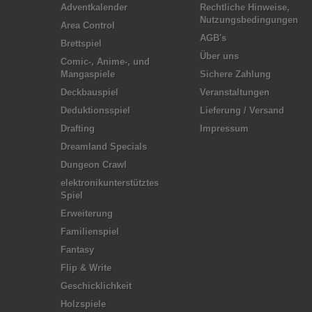
Adventkalender
Rechtliche Hinweise,
Nutzungsbedingungen
Area Control
AGB's
Brettspiel
Über uns
Comic-, Anime-, und
Mangaspiele
Sichere Zahlung
Deckbauspiel
Veranstaltungen
Deduktionsspiel
Lieferung / Versand
Drafting
Impressum
Dreamland Specials
Dungeon Crawl
elektronikunterstütztes
Spiel
Erweiterung
Familienspiel
Fantasy
Flip & Write
Geschicklichkeit
Holzspiele