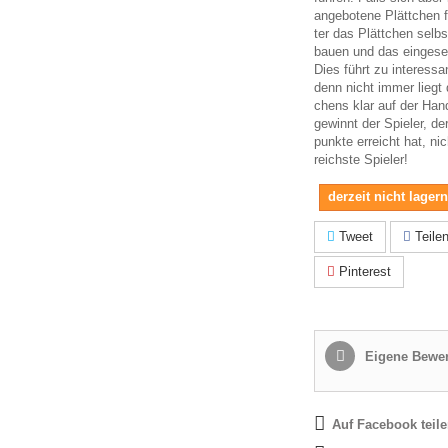
ange­bo­tene Plätt­chen 
ter das Plätt­chen selbs
bauen und das ein­ge­se
Dies führt zu inter­es­sa
denn nicht immer liegt 
chens klar auf der Hand
gewinnt der Spie­ler, d
punkte erreicht hat, nic
reichste Spieler!
derzeit nicht lager
Tweet
Teile
Pinterest
Eigene Bewer
Auf Facebook teil