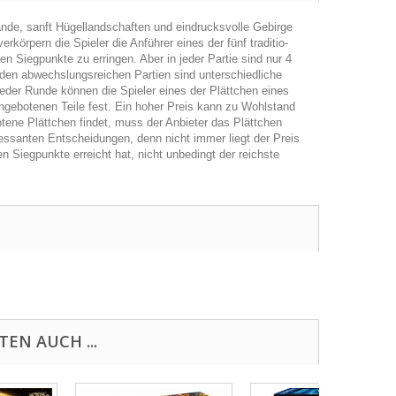
nde, sanft Hügel­land­schaf­ten und ein­drucks­volle Gebirge
­kör­pern die Spie­ler die Anfüh­rer eines der fünf tra­di­tio­
ten Sieg­punkte zu errin­gen. Aber in jeder Par­tie sind nur 4
den abwechs­lungs­rei­chen Par­tien sind unter­schied­li­che
jeder Runde kön­nen die Spie­ler eines der Plätt­chen eines
 ange­bo­te­nen Teile fest. Ein hoher Preis kann zu Wohl­stand
­tene Plätt­chen fin­det, muss der Anbie­ter das Plätt­chen
es­san­ten Ent­schei­dun­gen, denn nicht immer liegt der Preis
n Sieg­punkte erreicht hat, nicht unbe­dingt der reichste
EN AUCH ...