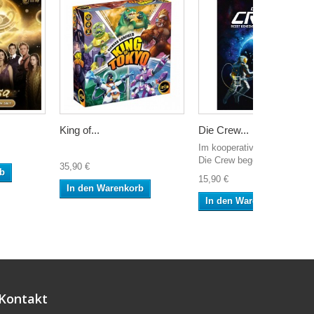
King of...
Die Crew...
Im kooperativen Kartenspiel
Die Crew begeben...
35,90 €
rb
15,90 €
In den Warenkorb
In den Warenkorb
Kontakt