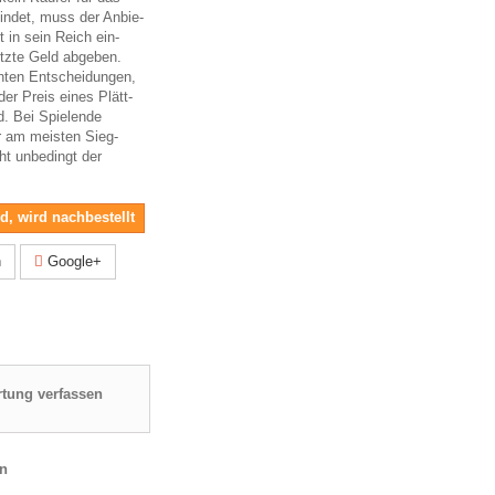
fin­det, muss der Anbie­
t in sein Reich ein­
tzte Geld abge­ben.
n­ten Ent­schei­dun­gen,
der Preis eines Plätt­
. Bei Spie­lende
er am meis­ten Sieg­
ht unbe­dingt der
nd, wird nachbestellt
n
Google+
tung verfassen
en