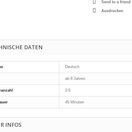
Send to a friend
Ausdrucken
HNISCHE DATEN
he
Deutsch
ab 8 Jahren
ranzahl
2-5
auer
45 Minuten
R INFOS