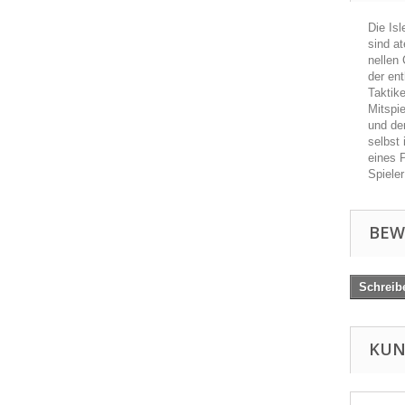
Die Isl
sind at
nel­len
der ent
Tak­ti­
Mit­spi
und dem
selbst 
eines P
Spieler
BEW
Schreib
KUN