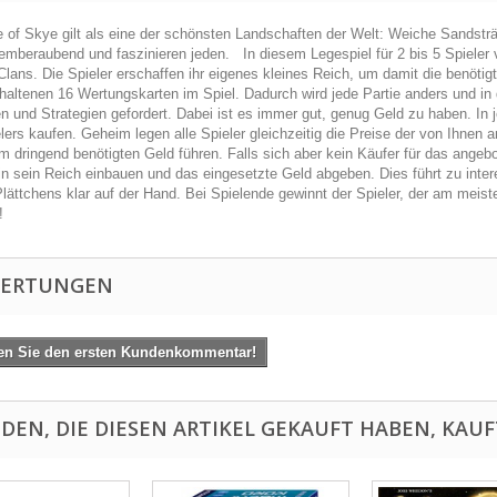
e of Skye gilt als eine der schöns­ten Land­schaf­ten der Welt: Wei­che Sand­strä
em­be­rau­bend und fas­zi­nie­ren jeden. In die­sem Lege­spiel für 2 bis 5 Spie­ler ver
 Clans. Die Spie­ler erschaf­fen ihr eige­nes klei­nes Reich, um damit die benö­tig­
­hal­te­nen 16 Wer­tungs­kar­ten im Spiel. Dadurch wird jede Par­tie anders und in 
ken und Stra­te­gien gefordert. Dabei ist es immer gut, genug Geld zu haben. In 
e­lers kau­fen. Geheim legen alle Spie­ler gleich­zei­tig die Preise der von Ihnen
 drin­gend benö­tig­ten Geld füh­ren. Falls sich aber kein Käu­fer für das ange­bo
in sein Reich ein­bauen und das ein­ge­setzte Geld abge­ben. Dies führt zu inter­
lätt­chens klar auf der Hand. Bei Spie­lende gewinnt der Spie­ler, der am meis­te
!
ERTUNGEN
en Sie den ersten Kundenkommentar!
DEN, DIE DIESEN ARTIKEL GEKAUFT HABEN, KAUFT