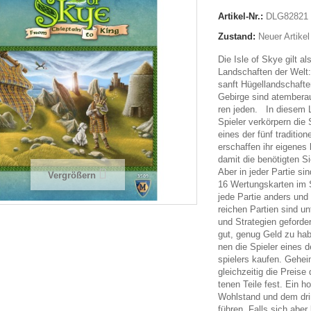
Artikel-Nr.:
DLG82821
Zustand:
Neuer Artikel
Die Isle of Skye gilt al
Land­schaf­ten der Welt
sanft Hügel­land­schaf­t
Gebirge sind atem­be­rau
ren jeden. In die­sem L
Spie­ler ver­kör­pern die 
eines der fünf tra­di­tio­
erschaf­fen ihr eige­nes
damit die benö­tig­ten S
Aber in jeder Par­tie sin
Vergrößern
16 Wer­tungs­kar­ten im
jede Par­tie anders und
rei­chen Par­tien sind unt
und Stra­te­gien geforde
gut, genug Geld zu hab
nen die Spie­ler eines d
spie­lers kau­fen. Gehei
gleich­zei­tig die Preis
te­nen Teile fest. Ein 
Wohl­stand und dem drin
füh­ren. Falls sich aber