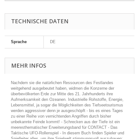
TECHNISCHE DATEN
Sprache
DE
MEHR INFOS
Nachdem sie die natürlichen Ressourcen des Festlandes
weitgehend ausgebeutet haben, widmen die Konzerne der
überbevölkerten Erde zur Mitte des 21. Jahrhunderts ihre
Aufmerksamkeit den Ozeanen. Industrielle Rohstoffe, Energie,
Lebensmittel, ja sogar die Möglichkeiten des Tiefseetourismus
werden aggressiver denn je ausgeschöpft - bis es eines Tages
zu einer Reihe von vernichtenden Angriffen durch bisher
unbekannte Feinde kommt! - Schrecken aus der Tiefe ist ein
meeresthematischer Erweiterungsband für CONTACT - Das
Taktische UFO-Rollenspiel - In diesem Buch finden Spieler und
Spielleiter alles, um ihre Spielwelt stimmungsvoll auszubauen: