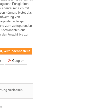
agische Fähigkeiten
e Abenteurer sich mit
en können, bietet das
Aufwertung von
agenden oder gar
 und zum zeitsparenden
r Kontrahenten aus
on den Arracht bis zu
nd, wird nachbestellt
n
Google+
tung verfassen
en