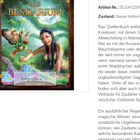
Artikel-Nr.:
DLGAI120
Zustand:
Neuer Artikel
Das Quellenbuch enthä
Kreaturen, mit denen Spi
Abwechslung in Abente
Wer es mit der Assara
Meuchelspinne oder de
der wird immer ein ung
wenn niemand seinen 
einen Walddrachen aufg
nie wieder daran zweif
unglaubwürdigsten Sag
Vergrößern
haben. Unter all den s
finden sich aber auch 
Vertraute für Zauberer
nützlicher Gefährten fü
Ein ausführlicher Regel
magische Wesen, riese
unnatürliche Ungeheue
können, wie Zauberei un
welche besonderen Ka
einsetzen und wie läh