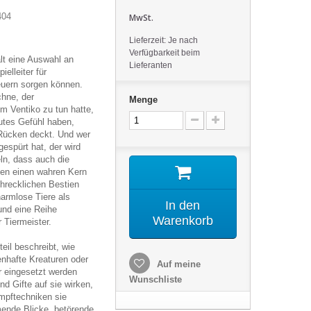
404
MwSt.
Lieferzeit: Je nach
Verfügbarkeit beim
lt eine Auswahl an
Lieferanten
elleiter für
uern sorgen können.
chne, der
Menge
m Ventiko zu tun hatte,
utes Gefühl haben,
Rücken deckt. Und wer
espürt hat, der wird
eln, dass auch die
en einen wahren Kern
chrecklichen Bestien
harmlose Tiere als
In den
 und eine Reihe
Warenkorb
r Tiermeister.
teil beschreibt, wie
nhafte Kreaturen oder
Auf meine
r eingesetzt werden
Wunschliste
d Gifte auf sie wirken,
mpftechniken sie
mende Blicke, betörende