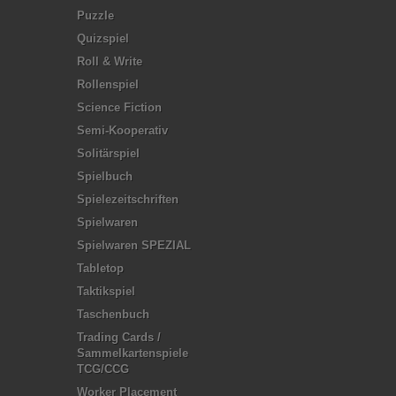
Puzzle
Quizspiel
Roll & Write
Rollenspiel
Science Fiction
Semi-Kooperativ
Solitärspiel
Spielbuch
Spielezeitschriften
Spielwaren
Spielwaren SPEZIAL
Tabletop
Taktikspiel
Taschenbuch
Trading Cards /
Sammelkartenspiele
TCG/CCG
Worker Placement