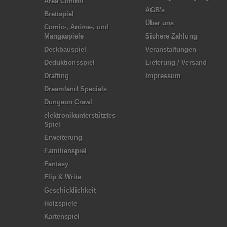
Area Control
AGB's
Brettspiel
Über uns
Comic-, Anime-, und
Mangaspiele
Sichere Zahlung
Deckbauspiel
Veranstaltungen
Deduktionsspiel
Lieferung / Versand
Drafting
Impressum
Dreamland Specials
Dungeon Crawl
elektronikunterstütztes
Spiel
Erweiterung
Familienspiel
Fantasy
Flip & Write
Geschicklichkeit
Holzspiele
Kartenspiel