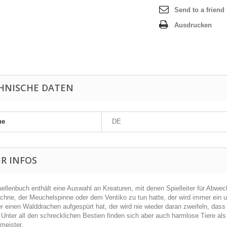
Send to a friend
Ausdrucken
HNISCHE DATEN
he
DE
R INFOS
ellenbuch enthält eine Auswahl an Kreaturen, mit denen Spielleiter für Abwe
chne, der Meuchelspinne oder dem Ventiko zu tun hatte, der wird immer ein
r einen Walddrachen aufgespürt hat, der wird nie wieder daran zweifeln, das
Unter all den schrecklichen Bestien finden sich aber auch harmlose Tiere als
rmeister.