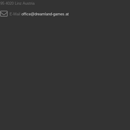
95 4020 Linz Austria
E-Mail
office@dreamland-games.at