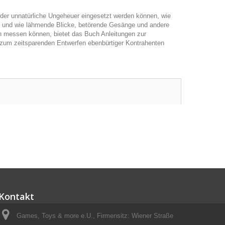
 oder unnatürliche Ungeheuer eingesetzt werden können, wie
en und wie lähmende Blicke, betörende Gesänge und andere
n messen können, bietet das Buch Anleitungen zur
zum zeitsparenden Entwerfen ebenbürtiger Kontrahenten
Kontakt
Games, Toys & more e.U., Firmensitz: Wiener Straße