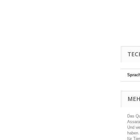
TEC
Sprac
MEH
Das Qu
Assara
Und we
haben. 
für Tie