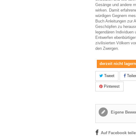
Gesänge und andere m
wirken. Damit erfahren
würdigen Gegnern mess
Buch Anleitungen zur 
Geschöpfen zu herausr
legendären Individuen
Entwerfen ebenbürtige
zivilisierten Völkern v
den Zwergen.
derzeit nicht lager
Tweet
Teile
Pinterest
Eigene Bewer
Auf Facebook teil