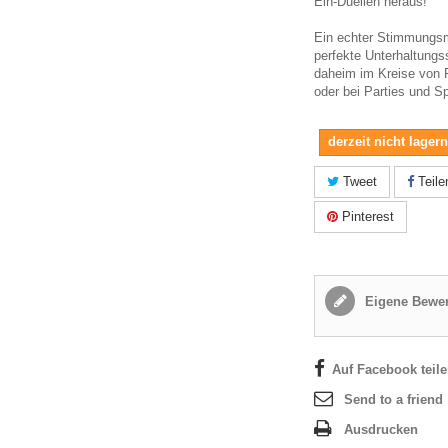
Ein-Duellen heraus!
Ein echter Stimmungs
perfekte Unterhaltungss
daheim im Kreise von 
oder bei Parties und S
derzeit nicht lager
Tweet
Teile
Pinterest
Eigene Bewer
Auf Facebook teil
Send to a friend
Ausdrucken