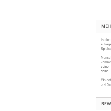
MEH
In die
aufreg
Spiels
Mensche
kommt 
seinen 
deine 
Ein ec
und Sp
BEW