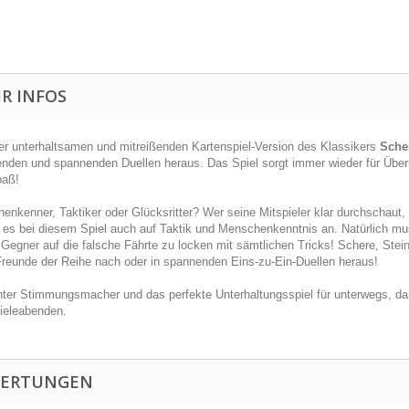
R INFOS
ser unterhaltsamen und mitreißenden Kartenspiel-Version des Klassikers
Scher
enden und spannenden Duellen heraus. Das Spiel sorgt immer wieder für Übe
paß!
nkenner, Taktiker oder Glücksritter? Wer seine Mitspieler klar durchschaut, 
es bei diesem Spiel auch auf Taktik und Menschenkenntnis an. Natürlich mu
Gegner auf die falsche Fährte zu locken mit sämtlichen Tricks! Schere, Stein, 
Freunde der Reihe nach oder in spannenden Eins-zu-Ein-Duellen heraus!
hter Stimmungsmacher und das perfekte Unterhaltungsspiel für unterwegs, da
ieleabenden.
ERTUNGEN