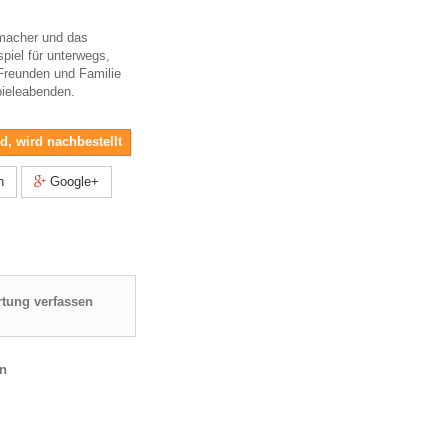
macher und das
piel für unterwegs,
Freunden und Familie
pieleabenden.
nd, wird nachbestellt
n
Google+
tung verfassen
en