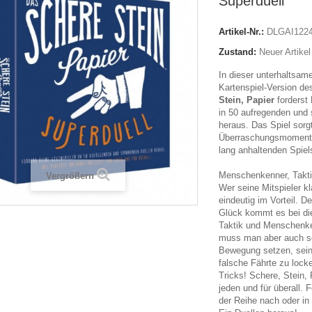
Superduell
Artikel-Nr.:
DLGAI122
Zustand:
Neuer Artikel
In dieser unterhaltsam
Kartenspiel-Version de
Stein, Papier
forderst
in 50 aufregenden und
heraus. Das Spiel sorg
Überraschungsmomente 
lang anhaltenden Spiel
Menschenkenner, Taktik
Vergrößern
Wer seine Mitspieler kl
eindeutig im Vorteil. 
Glück kommt es bei di
Taktik und Menschenke
muss man aber auch se
Bewegung setzen, sein
falsche Fährte zu lock
Tricks! Schere, Stein, P
jeden und für überall. 
der Reihe nach oder i