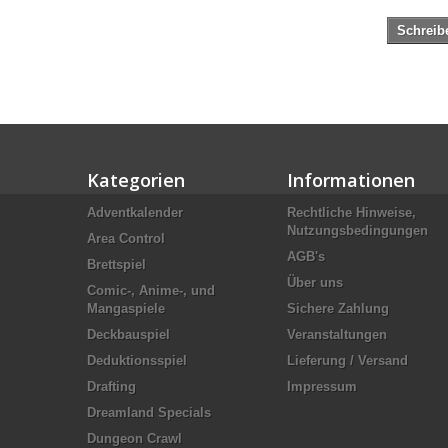
Schreib
Kategorien
Informationen
Adventkalender
Rechtliche Hinweise,
Nutzungsbedingungen
Area Control
AGB's
Brettspiel
Über uns
Comic-, Anime-, und
Mangaspiele
Sichere Zahlung
Deckbauspiel
Veranstaltungen
Deduktionsspiel
Lieferung / Versand
Drafting
Impressum
Dreamland Specials
Dungeon Crawl