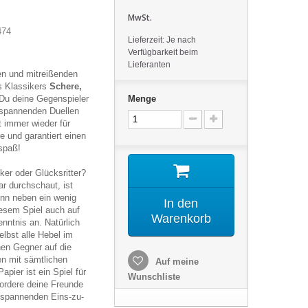
MwSt.
474
Lieferzeit: Je nach
Verfügbarkeit beim
Lieferanten
en und mitreißenden
s Klassikers
Schere,
 Du deine Gegenspieler
Menge
 spannenden Duellen
t immer wieder für
und garantiert einen
spaß!
er oder Glücksritter?
ar durchschaut, ist
Denn neben ein wenig
In den
esem Spiel auch auf
Warenkorb
nntnis an. Natürlich
lbst alle Hebel im
en Gegner auf die
en mit sämtlichen
Auf meine
apier ist ein Spiel für
Wunschliste
Fordere deine Freunde
n spannenden Eins-zu-