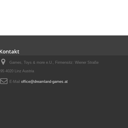
Kontakt
Games, Toys & more e.U., Firmensitz: Wiener Straße
95 4020 Linz Austria
E-Mail
office@dreamland-games.at