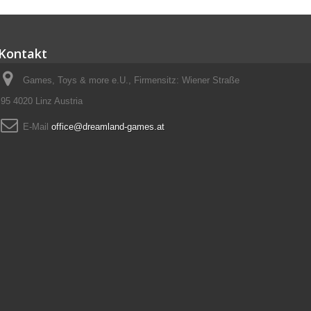
Kontakt
Games, Toys & more e.U., Firmensitz: Wiener Straße
95 4020 Linz Austria
E-Mail
office@dreamland-games.at