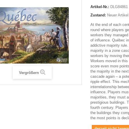
Artikel-Nr.:
DLG84861
Zustand:
Neuer Artikel
At the end of each cent
round where players get
workers they managed 
of influence. Québec i
addictive majority rule.
majority in a zone casc
workers by moving the
Workers moved in this 
score even more points. 
the majority in the nex
Vergrößern
cascade again – a pote
ripple effect. This mec
interrelationship betwe
influence. Players must
majorities, they must a
prestigious buildings. 
fourth century. Players
the buildings they comp
the most points is decl
derzeit nicht lager