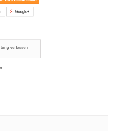
n
Google+
tung verfassen
en