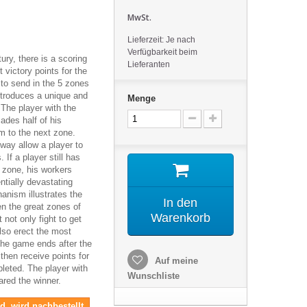
MwSt.
Lieferzeit: Je nach
Verfügbarkeit beim
ury, there is a scoring
Lieferanten
 victory points for the
to send in the 5 zones
ntroduces a unique and
Menge
 The player with the
ades half of his
m to the next zone.
way allow a player to
If a player still has
t zone, his workers
ntially devastating
hanism illustrates the
In den
en the great zones of
Warenkorb
 not only fight to get
lso erect the most
The game ends after the
 then receive points for
Auf meine
leted. The player with
Wunschliste
ared the winner.
nd, wird nachbestellt