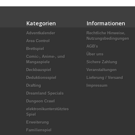
Kategorien
Informationen
Adventkalender
Rechtliche Hinweise,
Nutzungsbedingungen
Area Control
AGB's
Brettspiel
Über uns
Comic-, Anime-, und
Mangaspiele
Sichere Zahlung
Deckbauspiel
Veranstaltungen
Deduktionsspiel
Lieferung / Versand
Drafting
Impressum
Dreamland Specials
Dungeon Crawl
elektronikunterstütztes
Spiel
Erweiterung
Familienspiel