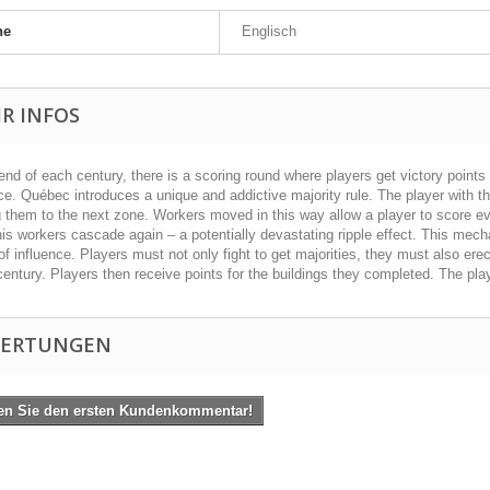
he
Englisch
R INFOS
end of each century, there is a scoring round where players get victory point
ce. Québec introduces a unique and addictive majority rule. The player with t
them to the next zone. Workers moved in this way allow a player to score even 
is workers cascade again – a potentially devastating ripple effect. This mecha
f influence. Players must not only fight to get majorities, they must also ere
century. Players then receive points for the buildings they completed. The pla
ERTUNGEN
en Sie den ersten Kundenkommentar!