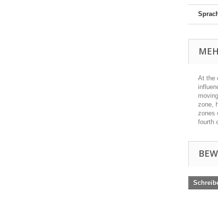
Sprac
MEH
At the 
influen
moving 
zone, h
zones o
fourth 
BEW
Schreib