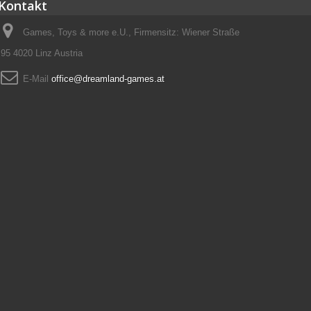
Kontakt
Games, Toys & more e.U., Firmensitz: Wiener Straße
95 4020 Linz Austria
E-Mail
office@dreamland-games.at