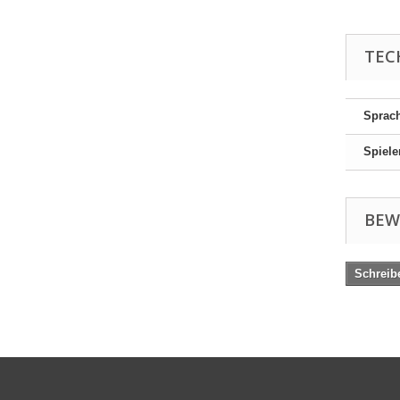
TEC
Sprac
Spiele
BEW
Schreib