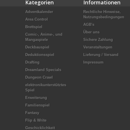
Kategorien
Informationen
Adventkalender
Rechtliche Hinweise,
Nutzungsbedingungen
Area Control
AGB's
Brettspiel
Über uns
Comic-, Anime-, und
Mangaspiele
Sichere Zahlung
Deckbauspiel
Veranstaltungen
Deduktionsspiel
Lieferung / Versand
Drafting
Impressum
Dreamland Specials
Dungeon Crawl
elektronikunterstütztes
Spiel
Erweiterung
Familienspiel
Fantasy
Flip & Write
Geschicklichkeit