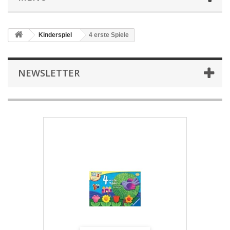
Kinderspiel
4 erste Spiele
NEWSLETTER